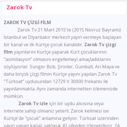
Zarok Tv
ZAROK TV ÇİZGİ FİLM
Zarok Tv 21 Mart 2015'te (2015 Nevruz Bayramı)
İstanbul ve Diyarbakır merkezli yayın vermeye başlayan
bir kanal ve ilk Kürtçe çocuk kanalıdır.
Zarok Tv çizgi
film
yayınlarını Kürtçe yaparak Kürt çocuklarının
"asimilasyon" olmasını engellemeyi amaçladıklarını
söylüyorlar. Sünger Bob, Şirinler, Gumball, Arı Maya ve
daha birçok çizgi filmin Kürtçe yayını yapılan Zarok Tv
"Türksat" uydusundan 12729 V 30000 frekansı ile
yayınlanmakta. Aynı zamanda internetten izlemenizde
mümkün.
Zarok Tv izle
için bir uydu alıcısına veya
internete sahip olmanız yeterli. Zarok kelimesi ise
Kürtçe'de "çocuk" anlamına geliyor. Türksat üzerinden
yayın yapan kanal, yaklaşık 42 ülkeden izlenebiliyor. 24