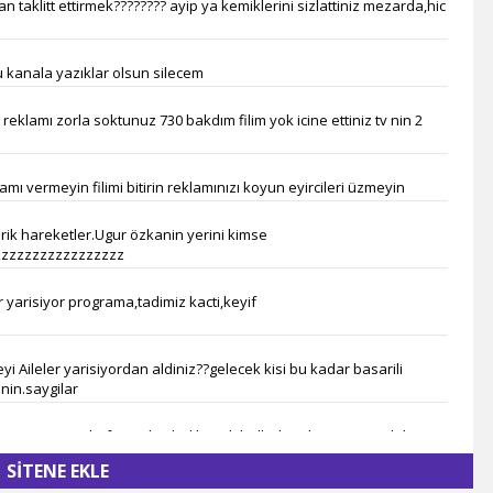
 taklitt ettirmek???????? ayip ya kemiklerini sizlattiniz mezarda,hic
Es Tv
Muz Tv
Mavi Karadeniz Tv
u kanala yazıklar olsun silecem
Kanal V
TV Kayseri
 reklamı zorla soktunuz 730 bakdım filim yok icine ettiniz tv nin 2
Tv 52
Medeniyet Tv
SAT7 Türk
amı vermeyin filimi bitirin reklamınızı koyun eyircileri üzmeyin
Kanal 23
arik hareketler.Ugur özkanin yerini kimse
Tv8 İnt
zzzzzzzzzzzzzzzz
Bursa Tv
Gonca Tv
er yarisiyor programa,tadimiz kacti,keyif
Kanal 34
Diyar Tv
TV 41
yi Aileler yarisiyordan aldiniz??gelecek kisi bu kadar basarili
Aksu Tv
nin.saygilar
tvDen
steriyorsunuz,lütfen ezberledik artik,halbuki imkaniniz var deha
Sun Tv
kkürler ve saygilar
Çiftçi Tv
SİTENE EKLE
Deha Tv