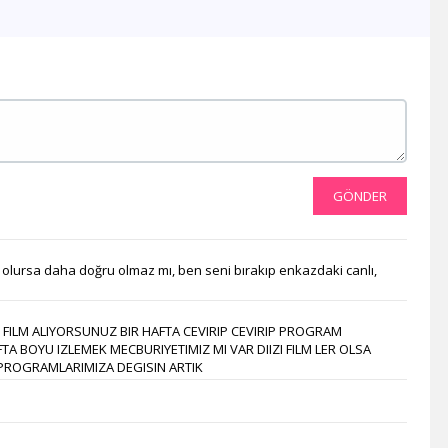
Akit Tv
Kanal 26
Kanal 3
Kanal 68
FM Tv
TRT World
Ege Türk Tv
TRT Avaz
GÖNDER
KNN Tv
Diyanet Tv
TvEM
olursa daha doğru olmaz mı, ben seni bırakıp enkazdaki canlı,
Pamukkale Tv
Nasa Tv
Kıbrıs Genç Tv
FILM ALIYORSUNUZ BIR HAFTA CEVIRIP CEVIRIP PROGRAM
DRT Denizli
TA BOYU IZLEMEK MECBURIYETIMIZ MI VAR DIIZI FILM LER OLSA
Er Tv
PROGRAMLARIMIZA DEGISIN ARTIK
Zarok Tv
Vuslat Tv
Ege Tv