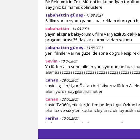
Bir Reklam icin Zeki Müreni bir komedyan tarafindan
sayginiz kalmamis öölmüslere..
sabahattin güneş
- 17.08.2021
6 filim var tazıyoda yarım saat reklam oluru yuh b
sabahattin
- 14.08.2021
yayın akışına bakıyorum 6 filim var yazılı 35 dakika
prugram arası 35 dakika olurmu vijdan yokmu
sabahattin güneş
- 13.08.2021
yerli filimler var ne güzel de sona dogru kesip rekl
Sevim
- 10.07.2021
Ya lütfen alin sunu aileler yarisiyordan,ne bu sim
alamazzzzzzzzzzzzzzzzzzzzzzzzzzzzzzzzzzzzzz
Canan
- 29.06.2021
sayin ilgililer,Ugur Özkan bei istiyoruz lütfen Ailel
alamiyoruz.Saygilar,hürmetler
Canan
- 23.06.2021
sayin Tv 360 yetkilileri,lütfen neden Ugur Özkan be
olamaz ve siz yteri kadar izleyiciniz olmayacak ina
Feriha
- 10.06.2021
lütfen sayin TV,her hafta ayni Ocean 13 filmini gö
degisik filimler koysaniz cok memnun oluruz. tese
Canan
- 02.06.2021