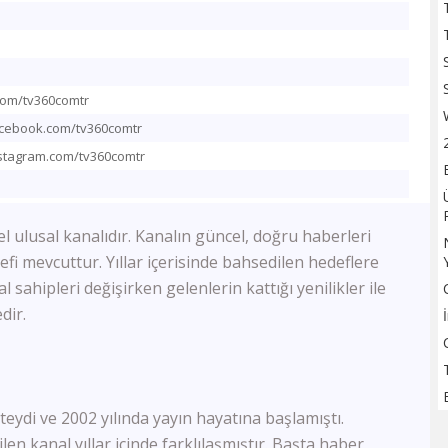
TV100
Sözcü TV
Flash Haber
Halk Tv
.com/tv360comtr
Kanal 24
acebook.com/tv360comtr
Ulusal Kanal
TBMM Tv
stagram.com/tv360comtr
Bloomberg HT
A Para
Tele1
 ulusal kanalıdır. Kanalın güncel, doğru haberleri
Ülke Tv
i mevcuttur. Yıllar içerisinde bahsedilen hedeflere
KRT Tv
 sahipleri değişirken gelenlerin kattığı yenilikler ile
Bengütürk Tv
dir.
TGRT Haber
TVNET
TRT Spor
A Spor
Bein Sports Haber
eydi ve 2002 yılında yayın hayatına başlamıştı.
GS Tv
n kanal yıllar içinde farklılaşmıştır. Başta haber