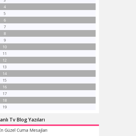
3
4
5
6
7
8
9
10
11
12
13
14
15
16
17
18
19
anlı Tv Blog Yazıları
En Güzel Cuma Mesajları