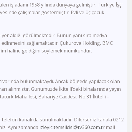
en iş adamı 1958 yılında dünyaya gelmiştir. Türkiye İşçi
Semerkand Tv
Rehber Tv
nyesinde çalışmalar göstermiştir. Evli ve üç çocuk
Kudüs Tv
Dost Tv
TV5
de yer aldığı görülmektedir. Bunun yanı sıra medya
Lalegül Tv
yer edinmesini sağlamaktadır. Çukurova Holding, BMC
Akıllı Tv
isim haline geldiğini söylemek mümkündür.
Kanal 42
Kon Tv
TRT Eba Lise
Çay Tv
Kral Tv
civarında bulunmaktaydı. Ancak bölgede yapılacak olan
Kral Pop Tv
rı alınmıştır. Günümüzde İkitelli’deki binalarında yayın
Vatan Tv
tatürk Mahallesi, Bahariye Caddesi, No:31 İkitelli –
Dream Türk
TRT Müzik
TRT Eba İlkokul
bir telefon kanalı da sunulmaktadır. Dilerseniz kanala 0212
Tek Rumeli Tv
iniz. Aynı zamanda
izleyicitemsilcisi@tv360.com.tr
TRT Eba Ortaokul
mail