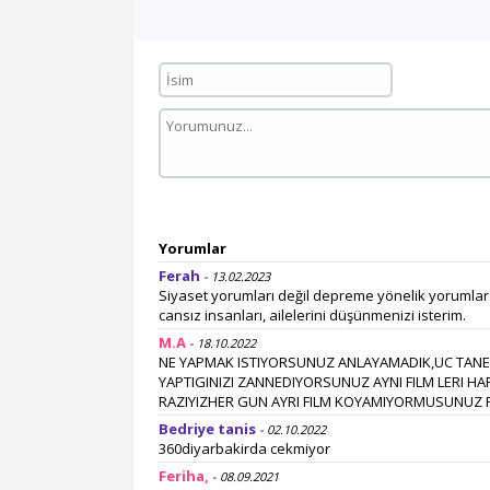
Yorumlar
Ferah
- 13.02.2023
Siyaset yorumları değil depreme yönelik yorumlar 
cansız insanları, ailelerini düşünmenizi isterim.
M.A
- 18.10.2022
NE YAPMAK ISTIYORSUNUZ ANLAYAMADIK,UC TANE 
YAPTIGINIZI ZANNEDIYORSUNUZ AYNI FILM LERI HAF
RAZIYIZHER GUN AYRI FILM KOYAMIYORMUSUNUZ 
Bedriye tanis
- 02.10.2022
360diyarbakirda cekmiyor
Feriha,
- 08.09.2021