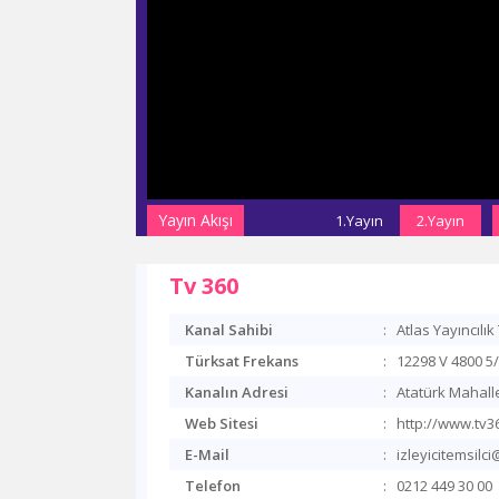
Yayın Akışı
1.Yayın
2.Yayın
Tv 360
Kanal Sahibi
:
Atlas Yayıncılık 
Türksat Frekans
:
12298 V 4800 5/
Kanalın Adresi
:
Atatürk Mahalle
Web Sitesi
:
http://www.tv3
E-Mail
:
izleyicitemsilc
Telefon
:
0212 449 30 00