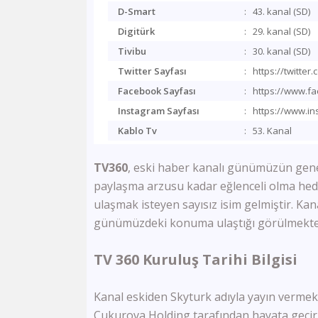
D-Smart
:
43. kanal (SD)
Digitürk
:
29. kanal (SD)
Tivibu
:
30. kanal (SD)
Twitter Sayfası
:
https://twitter
Facebook Sayfası
:
https://www.f
Instagram Sayfası
:
https://www.in
Kablo Tv
:
53. Kanal
TV360
, eski haber kanalı günümüzün genel
paylaşma arzusu kadar eğlenceli olma hedef
ulaşmak isteyen sayısız isim gelmiştir. Kanal
günümüzdeki konuma ulaştığı görülmekte
TV 360 Kuruluş Tarihi Bilgisi
Kanal eskiden Skyturk adıyla yayın vermekt
Çukurova Holding tarafından hayata geçirile