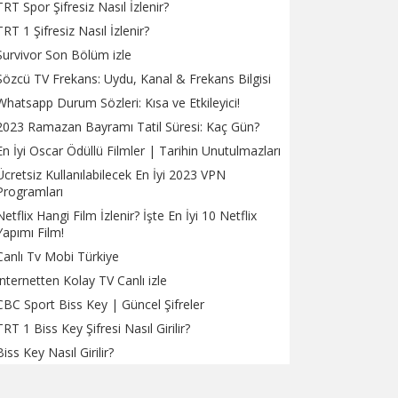
TRT Spor Şifresiz Nasıl İzlenir?
TRT 1 Şifresiz Nasıl İzlenir?
Survivor Son Bölüm izle
Sözcü TV Frekans: Uydu, Kanal & Frekans Bilgisi
Whatsapp Durum Sözleri: Kısa ve Etkileyici!
2023 Ramazan Bayramı Tatil Süresi: Kaç Gün?
En İyi Oscar Ödüllü Filmler | Tarihin Unutulmazları
Ücretsiz Kullanılabilecek En İyi 2023 VPN
Programları
Netflix Hangi Film İzlenir? İşte En İyi 10 Netflix
Yapımı Film!
Canlı Tv Mobi Türkiye
İnternetten Kolay TV Canlı izle
CBC Sport Biss Key | Güncel Şifreler
TRT 1 Biss Key Şifresi Nasıl Girilir?
Biss Key Nasıl Girilir?