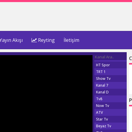
Yayın Akışı
Reyting
İletişim
C
HT Spor
TRT 1
Show Tv
Kanal 7
Kanal D
Tv8
P
Now Tv
ATV
Star Tv
Beyaz Tv