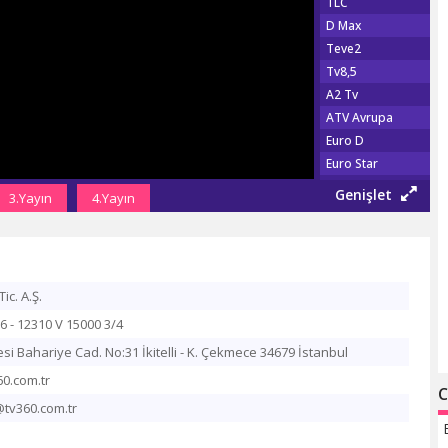
TLC
D Max
Teve2
Tv8,5
A2 Tv
ATV Avrupa
Euro D
Euro Star
Show Türk
Genişlet
3.Yayın
4.Yayın
Fox Tv
Show Max
TGRT EU
Şaban Tv
Tic. A.Ş.
Tv 360
6 - 12310 V 15000 3/4
TRT Haber
Habertürk Tv
si Bahariye Cad. No:31 İkitelli - K. Çekmece 34679 İstanbul
CNN Türk
60.com.tr
C
Haber Global
i@tv360.com.tr
A Haber
NTV