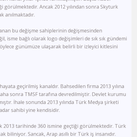
FB Tv
iği görülmektedir. Ancak 2012 yılından sonra Skyturk
TJK Tv
k anılmaktadır.
Tay Tv
CBC Sport
Sports Tv
anan bu değişme sahiplerinin değişmesinden
Tivibu Spor
il, isme bağlı olarak logo değişimleri de sık sık gündemi
TRT Çocuk
lece günümüze ulaşarak belirli bir izleyici kitlesini
Cartoon Network
Minika GO
Minika Çocuk
TRT Belgesel
Yaban Tv
ayata geçirilmiş kanaldır. Bahsedilen firma 2013 yılına
TGRT Belgesel
İdman Tv
aha sonra TMSF tarafına devredilmiştir. Devlet kurumu
Az Tv
nmıştır. İhale sonunda 2013 yılında Türk Medya şirketi
Xezer Tv
dar sahibi yine kendisidir.
ATV Azad
İctimai Tv
k 2013 tarihinde 360 ismine geçtiği görülmektedir. Türk
Cem Tv
biliniyor. Sancak, Arap asıllı bir Türk iş insanıdır.
Meltem Tv