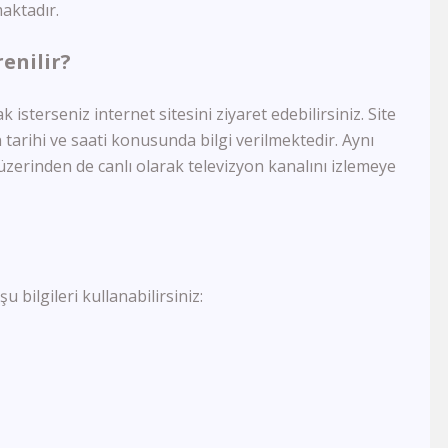
1 TV Georgia
maktadır.
Ada Tv
Köy Tv
enilir?
TRT Arapça
Smart Spor HD
 isterseniz internet sitesini ziyaret edebilirsiniz. Site
Govend Tv
tarihi ve saati konusunda bilgi verilmektedir. Aynı
Ronahi Tv
erinden de canlı olarak televizyon kanalını izlemeye
Havin Tv
TRT Kürdi
Med Müzik Tv
Kanal B
TRT Türk
Sim Tv
 bilgileri kullanabilirsiniz:
TV4
TV1
Kıbrıs Kanal T
BRTV Karabük
Ton Tv
Uçankuş Tv
Kocaeli Tv