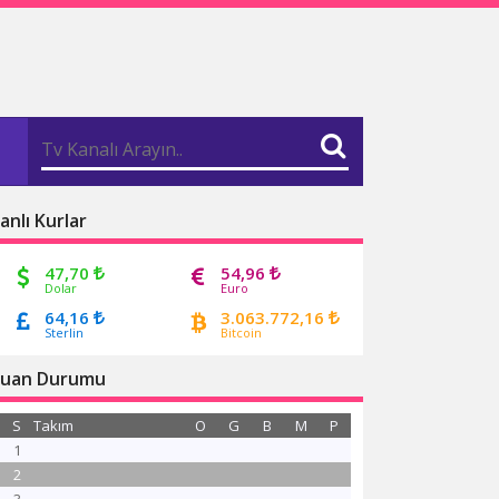
anlı Kurlar
47,70
54,96
Dolar
Euro
64,16
3.063.772,16
Sterlin
Bitcoin
uan Durumu
S
Takım
O
G
B
M
P
1
2