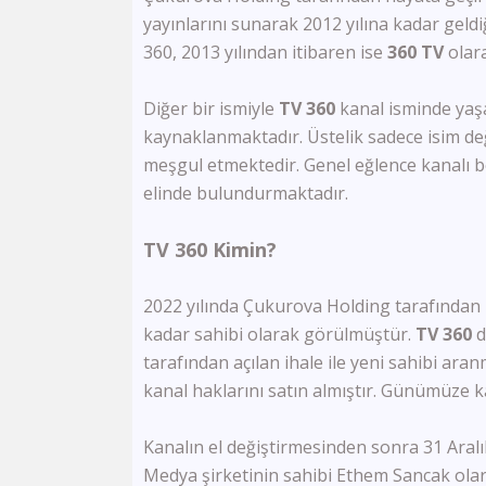
yayınlarını sunarak 2012 yılına kadar geld
360, 2013 yılından itibaren ise
360 TV
olara
Diğer bir ismiyle
TV 360
kanal isminde yaş
kaynaklanmaktadır. Üstelik sadece isim değ
meşgul etmektedir. Genel eğlence kanalı böy
elinde bulundurmaktadır.
TV 360 Kimin?
2022 yılında Çukurova Holding tarafından h
kadar sahibi olarak görülmüştür.
TV 360
d
tarafından açılan ihale ile yeni sahibi ara
kanal haklarını satın almıştır. Günümüze ka
Kanalın el değiştirmesinden sonra 31 Aralı
Medya şirketinin sahibi Ethem Sancak olarak 