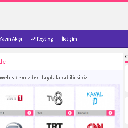
Yayın Akışı
Reyting
İletişim
C
zle
web sitemizden faydalanabilirsiniz.