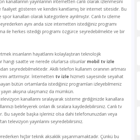
anallarının yayınlarının internetten canlı olarak izlenmesini
 faaliyet gösteren ve kendini kanıtlamış bir internet sitesidir. Bu
 spor kanalları olarak kategorilere ayrılmıştır. Canlı tv izleme
seyrederken aynı anda size internetten istediğiniz programı
 ile herkes istediği programı özgürce seyredebilmekte ve bir
k insanların hayatlarını kolaylaştıran teknolojik
r hangi saatte ve nerede olurlarsa olsunlar
mobil tv izle
an seyredebilmektedir. Akıllı telefon kullanım oranının artması
rini arttırmıştır. İnternetten
tv izle
hizmeti sayesinde seyahat
ayan bütün ortamlarda istediğiniz programları izleyebilmeniz
ın yayın akışına ulaşmanız da mümkün.
vizyon kanallarını sıralayarak sisteme girdiğinizde kanallara
rınızı belirleyerek onları ilk sıralara kaydedebilirsiniz. Canlı tv
dır. Bu sayede başka işleriniz olsa dahi telefonunuzdan veya
tan televizyon yayınlarını seyredebilirsiniz.
eyrederken hiçbir teknik aksaklık yaşanmamaktadır. Çünkü bu