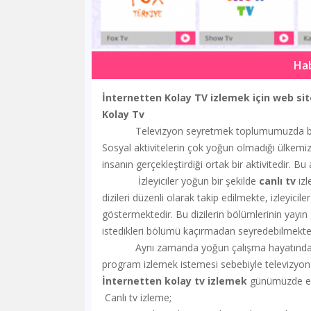
Ha
İnternetten Kolay TV izlemek için web sit
Kolay Tv
Televizyon seyretmek toplumumuzda birçok ki
Sosyal aktivitelerin çok yoğun olmadığı ülke
insanın gerçekleştirdiği ortak bir aktivitedir. Bu 
İzleyiciler yoğun bir şekilde
canl
ı tv
izl
dizileri düzenli olarak takip edilmekte, izleyic
göstermektedir. Bu dizilerin bölümlerinin yayın
istedikleri bölümü kaçırmadan seyredebilmekte
Aynı zamanda yoğun çalışma hayatından kay
program izlemek istemesi sebebiyle televizyon 
İnternetten kolay tv izlemek
günümüzde en 
Canlı tv izleme;