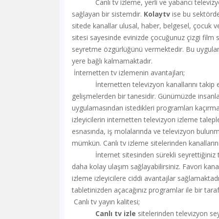
Canlı tv izleme, yerli ve yabancı televizyon k
sağlayan bir sistemdir.
Kolaytv
ise bu sektörde
sitede kanallar ulusal, haber, belgesel, çocuk ve
sitesi sayesinde evinizde çocuğunuz çizgi film 
seyretme özgürlüğünü vermektedir. Bu uygulama
yere bağlı kalmamaktadır.
İnternetten tv izlemenin avantajları;
İnternetten televizyon kanallarını takip etme
gelişmelerden bir tanesidir. Günümüzde insanla
uygulamasından istedikleri programları kaçırmad
izleyicilerin internetten televizyon izleme taleple
esnasında, iş molalarında ve televizyon bulunm
mümkün. Canlı tv izleme sitelerinden kanallar
İnternet sitesinden sürekli seyrettiğiniz tele
daha kolay ulaşım sağlayabilirsiniz. Favori kanalla
izleme izleyicilere ciddi avantajlar sağlamakta
tabletinizden açacağınız programlar ile bir taraf
Canlı tv yayın kalitesi;
Canlı tv izle
sitelerinden televizyon s