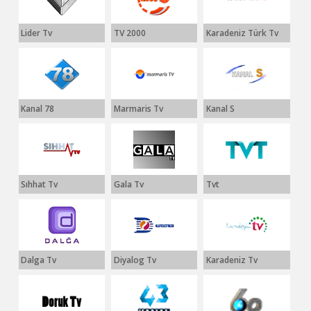
Lider Tv
TV 2000
Karadeniz Türk Tv
Kanal 78
Marmaris Tv
Kanal S
Sıhhat Tv
Gala Tv
Tvt
Dalga Tv
Diyalog Tv
Karadeniz Tv