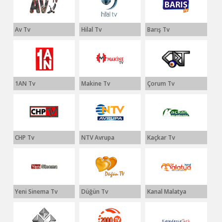
Av Tv
Hilal Tv
Barış Tv
1AN Tv
Makine Tv
Çorum Tv
CHP Tv
NTV Avrupa
Kaçkar Tv
Yeni Sinema Tv
Düğün Tv
Kanal Malatya