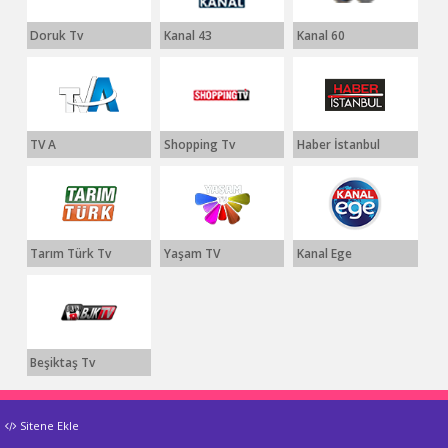
Doruk Tv
Kanal 43
Kanal 60
TV A
Shopping Tv
Haber İstanbul
Tarım Türk Tv
Yaşam TV
Kanal Ege
Beşiktaş Tv
Sitene Ekle