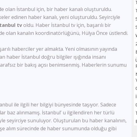
TV100
e olan İstanbul için, bir haber kanalı oluşturuldu.
Sözcü TV
eler edinen haber kanalı, yeni oluşturuldu. Seyirciyle
Flash Haber
stanbul tv
oldu. Haber İstanbul tv için, başarılı bir
Halk Tv
nde olan kanalın koordinatörlüğünü, Hülya Önce üstlendi.
Kanal 24
Ulusal Kanal
TBMM Tv
rılı haberciler yer almakta. Yeni olmasının yayında
Bloomberg HT
n haber İstanbul doğru bilgiler ışığında insanı
A Para
n tarafsız bir bakış açısı benimsenmiş. Haberlerin sunumu
Tele1
Ülke Tv
KRT Tv
Bengütürk Tv
TGRT Haber
TVNET
anbul ile ilgili her bilgiyi bünyesinde taşıyor. Sadece
TRT Spor
ar baz alınmamış. İstanbul’ u ilgilendiren her türlü
A Spor
liyle seyirciye sunuluyor. Oluşturulan bu haber kanalının,
Bein Sports Haber
 İşe alım sürecinde de haber sunumunda olduğu gibi
GS Tv