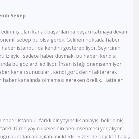
FB Tv
TJK Tv
emli Sebep
Tay Tv
CBC Sport
Sports Tv
n edinmiş olan kanal, başarılarına başarı katmaya devam
Tivibu Spor
en önemli sebep bu olsa gerek. Gelinen noktada haber
TRT Çocuk
, haber istanbul’ da kendini gösterebiliyor. Seyircinin
Cartoon Network
ü izleyici, sadece haber duymak, bu haberi kendisi
Minika GO
ında bu göz ardı ediliyor. İnsan isteği önemsenmiyor.
Minika Çocuk
Haber kanalı sunucuları, kendi görüşlerini aktararak
TRT Belgesel
 bir haber kanalında olmaması gereken özellik. Hatta en
Yaban Tv
TGRT Belgesel
İdman Tv
Az Tv
Xezer Tv
ATV Azad
 haber İstanbul, farklı bir yayıncılık anlayışı belirlemiş
İctimai Tv
arklı türde yayın ilkelerinin benimsenmesi yer alıyor.
Cem Tv
uğu buradan anlaşılabilmektedir. Sizler de objektif bakış
Meltem Tv