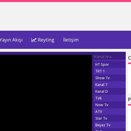
Yayın Akışı
Reyting
İletişim
C
HT Spor
TRT 1
Show Tv
Kanal 7
Kanal D
Tv8
P
Now Tv
ATV
Star Tv
Beyaz Tv