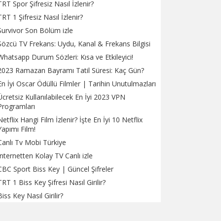
TRT Spor Şifresiz Nasıl İzlenir?
TRT 1 Şifresiz Nasıl İzlenir?
Survivor Son Bölüm izle
Sözcü TV Frekans: Uydu, Kanal & Frekans Bilgisi
Whatsapp Durum Sözleri: Kısa ve Etkileyici!
2023 Ramazan Bayramı Tatil Süresi: Kaç Gün?
En İyi Oscar Ödüllü Filmler | Tarihin Unutulmazları
Ücretsiz Kullanılabilecek En İyi 2023 VPN
Programları
Netflix Hangi Film İzlenir? İşte En İyi 10 Netflix
Yapımı Film!
Canlı Tv Mobi Türkiye
İnternetten Kolay TV Canlı izle
CBC Sport Biss Key | Güncel Şifreler
TRT 1 Biss Key Şifresi Nasıl Girilir?
Biss Key Nasıl Girilir?