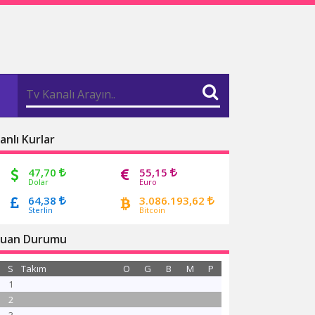
anlı Kurlar
47,70
55,15
Dolar
Euro
64,38
3.086.193,62
Sterlin
Bitcoin
uan Durumu
S
Takım
O
G
B
M
P
1
2