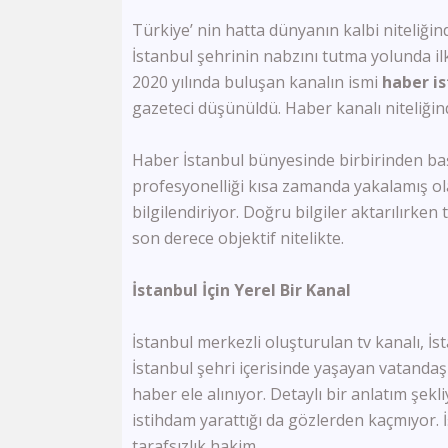
Türkiye’ nin hatta dünyanın kalbi niteliğind
İstanbul şehrinin nabzını tutma yolunda ilk
2020 yılında buluşan kanalın ismi
haber i
gazeteci düşünüldü. Haber kanalı niteliği
Haber İstanbul bünyesinde birbirinden başa
profesyonelliği kısa zamanda yakalamış ola
bilgilendiriyor. Doğru bilgiler aktarılırke
son derece objektif nitelikte.
İstanbul İçin Yerel Bir Kanal
İstanbul merkezli oluşturulan tv kanalı, İst
İstanbul şehri içerisinde yaşayan vatandaşl
haber ele alınıyor. Detaylı bir anlatım şek
istihdam yarattığı da gözlerden kaçmıyor.
tarafsızlık hakim.