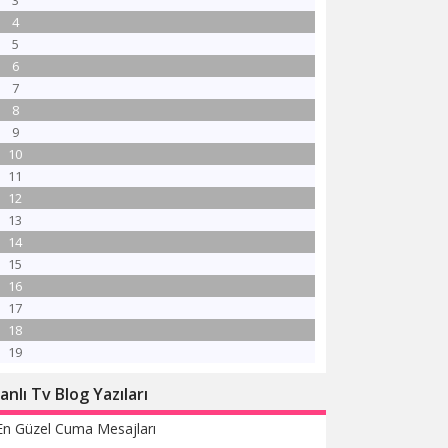
3
4
5
6
7
8
9
10
11
12
13
14
15
16
17
18
19
anlı Tv Blog Yazıları
En Güzel Cuma Mesajları