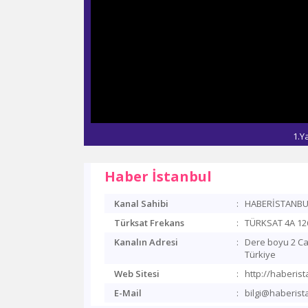
1.Y
Haber İstanbul
Kanal Sahibi
:
HABERİSTANBUL
Türksat Frekans
:
TÜRKSAT 4A 12
Kanalın Adresi
:
Dere boyu 2 Cad
Türkiye
Web Sitesi
:
http://haberis
E-Mail
:
bilgi@haberist