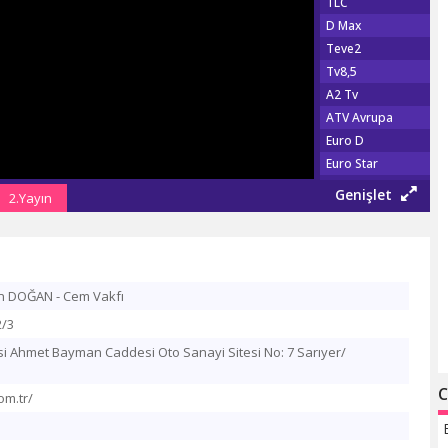
TLC
D Max
Teve2
Tv8,5
A2 Tv
ATV Avrupa
Euro D
Euro Star
Show Türk
Genişlet
2.Yayın
Fox Tv
Show Max
TGRT EU
Şaban Tv
tin DOĞAN - Cem Vakfı
Tv 360
2/3
TRT Haber
Habertürk Tv
i Ahmet Bayman Caddesi Oto Sanayi Sitesi No: 7 Sarıyer/
CNN Türk
C
Haber Global
om.tr/
A Haber
NTV