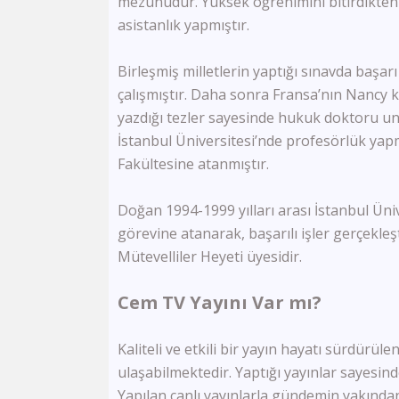
mezunudur. Yüksek öğrenimini bitirdikt
asistanlık yapmıştır.
Birleşmiş milletlerin yaptığı sınavda ba
çalışmıştır. Daha sonra Fransa’nın Nancy ke
yazdığı tezler sayesinde hukuk doktoru unv
İstanbul Üniversitesi’nde profesörlük yap
Fakültesine atanmıştır.
Doğan 1994-1999 yılları arası İstanbul Üni
görevine atanarak, başarılı işler gerçekle
Mütevelliler Heyeti üyesidir.
Cem TV Yayını Var mı?
Kaliteli ve etkili bir yayın hayatı sürdürüle
ulaşabilmektedir. Yaptığı yayınlar sayesind
Yapılan canlı yayınlarla gündemin yakından 