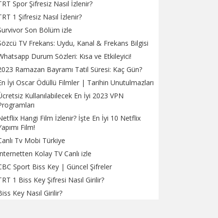
TRT Spor Şifresiz Nasıl İzlenir?
TRT 1 Şifresiz Nasıl İzlenir?
Survivor Son Bölüm izle
Sözcü TV Frekans: Uydu, Kanal & Frekans Bilgisi
Whatsapp Durum Sözleri: Kısa ve Etkileyici!
2023 Ramazan Bayramı Tatil Süresi: Kaç Gün?
En İyi Oscar Ödüllü Filmler | Tarihin Unutulmazları
Ücretsiz Kullanılabilecek En İyi 2023 VPN
Programları
Netflix Hangi Film İzlenir? İşte En İyi 10 Netflix
Yapımı Film!
Canlı Tv Mobi Türkiye
İnternetten Kolay TV Canlı izle
CBC Sport Biss Key | Güncel Şifreler
TRT 1 Biss Key Şifresi Nasıl Girilir?
Biss Key Nasıl Girilir?