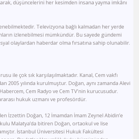
FB Tv
laşarak, düşüncelerini her kesimden insana yayma imkânı
TJK Tv
Tay Tv
CBC Sport
izlenebilmektedir. Televizyona bağlı kalmadan her yerde
Sports Tv
ramların izlenebilmesi mümkündür. Bu sayede gündemi
Tivibu Spor
osyal olaylardan haberdar olma fırsatına sahip olunabilir.
TRT Çocuk
Cartoon Network
Minika GO
Minika Çocuk
TRT Belgesel
rusu ile çok sık karşılaşılmaktadır. Kanal, Cem vakfı
Yaban Tv
dan 2005 yılında kurulmuştur. Doğan, aynı zamanda Alevi
TGRT Belgesel
r. Habercem, Cem Radyo ve Cem TV’nin kurucusudur.
İdman Tv
slararası hukuk uzmanı ve profesördür.
Az Tv
Xezer Tv
len İzzettin Doğan, 12 İmamdan İmam Zeynel Abidin’e
ATV Azad
İctimai Tv
kokulu Malatya’da bitiren Doğan, ortaokul ve lise
Cem Tv
mıştır. İstanbul Üniversitesi Hukuk Fakültesi
Meltem Tv