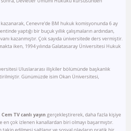
en sonra, Devletler Umumî Hukuku kürsüsünden
Semerkand Tv
Rehber Tv
Kudüs Tv
şarı kazanarak, Cenevre’de BM hukuk komisyonunda 6 ay
Dost Tv
ntinde yaptığı bir buçuk yıllık çalışmaların ardından,
TV5
anı kazanmıştır. Çok sayıda üniversitede ders vermiştir.
Lalegül Tv
Akıllı Tv
makta iken, 1994 yılında Galatasaray Üniversitesi Hukuk
Kanal 42
Kon Tv
TRT Eba Lise
versitesi Uluslararası ilişkiler bölümünde başkanlık
Çay Tv
ştirilmiştir. Günümüzde isim Okan Üniversitesi,
Kral Tv
Kral Pop Tv
Vatan Tv
Dream Türk
TRT Müzik
TRT Eba İlkokul
n
Cem TV canlı yayın
gerçekleştirerek, daha fazla kişiye
Tek Rumeli Tv
e en çok izlenen kanallardan biri olmayı başarmıştır.
TRT Eba Ortaokul
takip edilmesi sağlanır ve sosyal olayların pratik bir