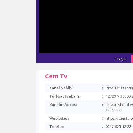
1.Yayın
Cem Tv
Kanal Sahibi
:
Prof. Dr. İzzet
Türksat Frekans
:
12729 V 30000 
Kanalın Adresi
:
Huzur Mahalles
İSTANBUL
Web Sitesi
:
https://cemtv.c
Telefon
:
0212 625 18 88