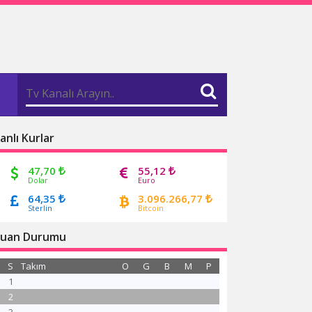
anlı Kurlar
47,70
55,12
Dolar
Euro
64,35
3.096.266,77
Sterlin
Bitcoin
uan Durumu
S
Takım
O
G
B
M
P
1
2