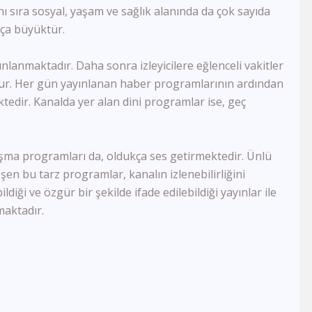
ı sıra sosyal, yaşam ve sağlık alanında da çok sayıda
Akit Tv
kça büyüktür.
Kanal 26
Kanal 3
Kanal 68
nlanmaktadır. Daha sonra izleyicilere eğlenceli vakitler
FM Tv
nulur. Her gün yayınlanan haber programlarının ardından
TRT World
mektedir. Kanalda yer alan dini programlar ise, geç
Ege Türk Tv
TRT Avaz
KNN Tv
rtışma programları da, oldukça ses getirmektedir. Ünlü
Diyanet Tv
TvEM
eşen bu tarz programlar, kanalın izlenebilirliğini
Pamukkale Tv
ldiği ve özgür bir şekilde ifade edilebildiği yayınlar ile
Nasa Tv
aktadır.
Kıbrıs Genç Tv
DRT Denizli
Er Tv
Zarok Tv
Vuslat Tv
Ege Tv