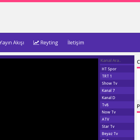
Yayın Akışı
Reyting
İletişim
C
HT Spor
TRT 1
Show Tv
Kanal 7
Kanal D
Tv8
P
Now Tv
ATV
Star Tv
Beyaz Tv