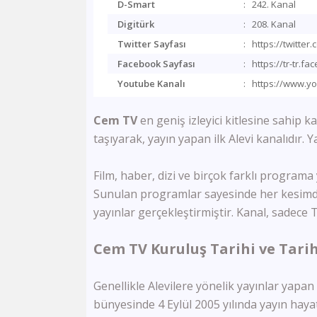
D-Smart
:
242. Kanal
Digitürk
:
208. Kanal
Twitter Sayfası
:
https://twitter
Facebook Sayfası
:
https://tr-tr.f
Youtube Kanalı
:
https://www.
Cem TV
en geniş izleyici kitlesine sahip k
taşıyarak, yayın yapan ilk Alevi kanalıdır. 
Film, haber, dizi ve birçok farklı programa y
Sunulan programlar sayesinde her kesimde
yayınlar gerçekleştirmiştir. Kanal, sadece 
Cem TV Kuruluş Tarihi ve Tarih
Genellikle Alevilere yönelik yayınlar yapa
bünyesinde 4 Eylül 2005 yılında yayın hayat