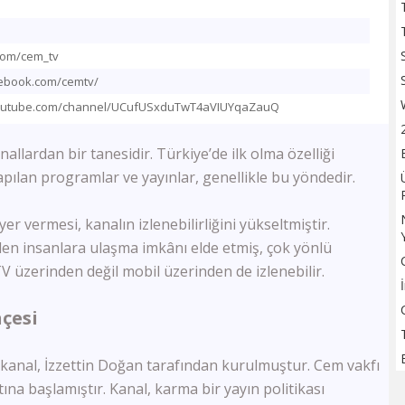
TV100
Sözcü TV
Flash Haber
.com/cem_tv
Halk Tv
acebook.com/cemtv/
Kanal 24
youtube.com/channel/UCufUSxduTwT4aVIUYqaZauQ
Ulusal Kanal
TBMM Tv
anallardan bir tanesidir. Türkiye’de ilk olma özelliği
Bloomberg HT
Yapılan programlar ve yayınlar, genellikle bu yöndedir.
A Para
Tele1
Ülke Tv
er vermesi, kanalın izlenebilirliğini yükseltmiştir.
KRT Tv
n insanlara ulaşma imkânı elde etmiş, çok yönlü
Bengütürk Tv
TV üzerinden değil mobil üzerinden de izlenebilir.
TGRT Haber
TVNET
çesi
TRT Spor
A Spor
n kanal, İzzettin Doğan tarafından kurulmuştur. Cem vakfı
Bein Sports Haber
ına başlamıştır. Kanal, karma bir yayın politikası
GS Tv