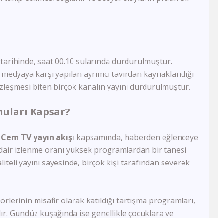
1 TV Georgia
.
Ada Tv
Köy Tv
TRT Arapça
Smart Spor HD
Govend Tv
 tarihinde, saat 00.10 sularında durdurulmuştur.
Ronahi Tv
edyaya karşı yapılan ayrımcı tavırdan kaynaklandığı
Havin Tv
leşmesi biten birçok kanalın yayını durdurulmuştur.
TRT Kürdi
Med Müzik Tv
uları Kapsar?
Kanal B
TRT Türk
n
Cem TV yayın akışı
kapsamında, haberden eğlenceye
Sim Tv
TV4
dair izlenme oranı yüksek programlardan bir tanesi
TV1
liteli yayını sayesinde, birçok kişi tarafından severek
Kıbrıs Kanal T
BRTV Karabük
Ton Tv
rlerinin misafir olarak katıldığı tartışma programları,
Uçankuş Tv
ır. Gündüz kuşağında ise genellikle çocuklara ve
Kocaeli Tv