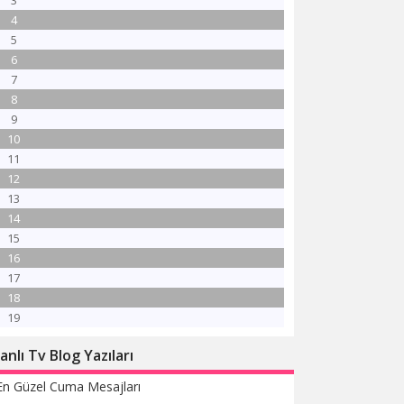
3
4
5
6
7
8
9
10
11
12
13
14
15
16
17
18
19
anlı Tv Blog Yazıları
En Güzel Cuma Mesajları