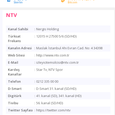
Sterlin
Bitcoin
NTV
Kanal Sahibi
:
Nergis Holding
Türksat
:
12015 H 27500 5/6 (SD/HD)
Frekans
Kanalın Adresi
:
Maslak İstanbul Ahi Evran Cad. No: 4 34398
Web Sitesi
:
http://www.ntv.com.tr
E-Mail
:
izleyicitemsilcisi@ntv.com.tr
Kardeş
:
Star Tv, NTV Spor
Kanallar
Telefon
:
0212 335 00 00
D-Smart
:
D-Smart 31. kanal (SD/HD)
Digitürk
:
41. kanal (SD), 341. kanal (HD)
Tivibu
:
56. kanal (SD/HD)
Twitter Sayfası
:
https://twitter.com/ntv