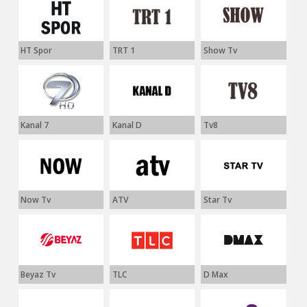
HT Spor
TRT 1
Show Tv
Kanal 7
Kanal D
Tv8
Now Tv
ATV
Star Tv
Beyaz Tv
TLC
D Max