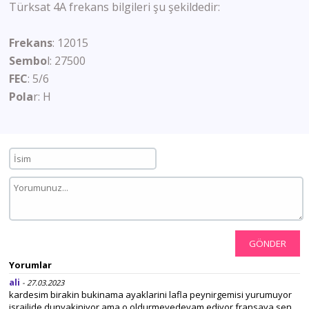
Türksat 4A frekans bilgileri şu şekildedir:
Frekans
: 12015
Sembo
l: 27500
FEC
: 5/6
Pola
r: H
GÖNDER
Yorumlar
ali
- 27.03.2023
kardesim birakin bukinama ayaklarini lafla peynirgemisi yurumuyor
israilide dunyakiniyor ama o oldurmeyedevam ediyor fransaya sen