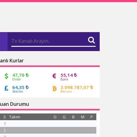
anlı Kurlar
47,70
55,14
Dolar
Euro
64,35
3.098.787,07
Sterlin
Bitcoin
uan Durumu
S
Takım
O
G
B
M
P
1
2