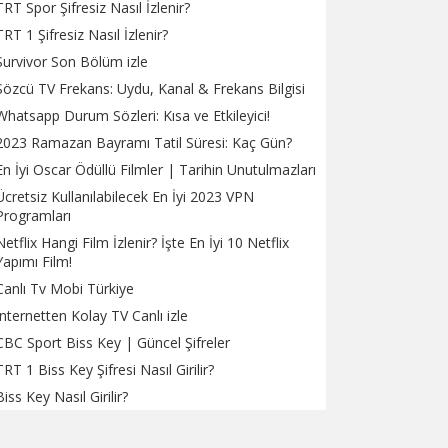
TRT Spor Şifresiz Nasıl İzlenir?
TRT 1 Şifresiz Nasıl İzlenir?
Survivor Son Bölüm izle
Sözcü TV Frekans: Uydu, Kanal & Frekans Bilgisi
Whatsapp Durum Sözleri: Kısa ve Etkileyici!
2023 Ramazan Bayramı Tatil Süresi: Kaç Gün?
En İyi Oscar Ödüllü Filmler | Tarihin Unutulmazları
Ücretsiz Kullanılabilecek En İyi 2023 VPN
Programları
Netflix Hangi Film İzlenir? İşte En İyi 10 Netflix
Yapımı Film!
Canlı Tv Mobi Türkiye
İnternetten Kolay TV Canlı izle
CBC Sport Biss Key | Güncel Şifreler
TRT 1 Biss Key Şifresi Nasıl Girilir?
Biss Key Nasıl Girilir?