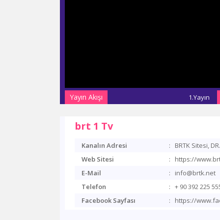
Yayın Akışı
1.Yayın
brt 1 Tv
Kanalın Adresi
:
BRTK Sitesi, DR
Web Sitesi
:
https://www.brt
E-Mail
:
info@brtk.net
Telefon
:
+ 90 392 225 55
Facebook Sayfası
:
https://www.f