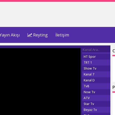
Yayın Akışı
Reyting
İletişim
C
HT Spor
TRT 1
Show Tv
Kanal 7
Kanal D
Tv8
P
Now Tv
ATV
Star Tv
Beyaz Tv