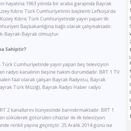
ın hayatına 1963 yılında bir araba garajında Bayrak
TV100
 Kuzey Kıbrıs Türk Cumhuriyetinin başkenti Lefkoşa'da
Sözcü TV
Flash Haber
. Kuzey Kıbrıs Türk Cumhuriyetinde yayın yapan ilk
Halk Tv
mhuriyeti Başbakanlığına bağlı olarak çalışmaktadır.
Kanal 24
rak-Bayrak-Bayrak olmuştur.
Ulusal Kanal
TBMM Tv
na Sahiptir?
Bloomberg HT
A Para
ürk Cumhuriyetinde yayın yapan beş televizyon
Tele1
yapan radyo kanalının beşine hakim durumdadır. BRT 1 TV
Ülke Tv
KRT Tv
alen faal olarak çalışan Bayrak Radyosu, Bayrak
Bengütürk Tv
 Bayrak Türk Müziği, Bayrak Radyo Haber radyo
TGRT Haber
TVNET
TRT Spor
2 kanallarını bünyesinde barındırmaktadır. BRT 1
A Spor
an sökülerek götürülen cihazlar ile ilk televizyon
Bein Sports Haber
de renkli yayına geçmiştir. 25 Aralık 2014 günü ise
GS Tv