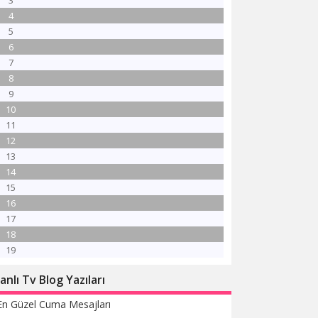
3
4
5
6
7
8
9
10
11
12
13
14
15
16
17
18
19
anlı Tv Blog Yazıları
En Güzel Cuma Mesajları