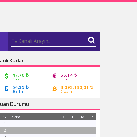
anlı Kurlar
47,70
55,14
Dolar
Euro
64,35
3.093.130,01
Sterlin
Bitcoin
uan Durumu
S
Takım
O
G
B
M
P
1
2