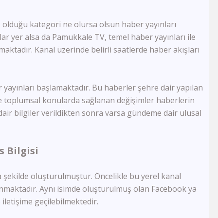
1 TV Georgia
Ada Tv
lduğu kategori ne olursa olsun haber yayınları
Köy Tv
ar yer alsa da Pamukkale TV, temel haber yayınları ile
TRT Arapça
Smart Spor HD
lamaktadır. Kanal üzerinde belirli saatlerde haber akışları
Govend Tv
Ronahi Tv
Havin Tv
 yayınları başlamaktadır. Bu haberler şehre dair yapılan
TRT Kürdi
 ve toplumsal konularda sağlanan değişimler haberlerin
Med Müzik Tv
 dair bilgiler verildikten sonra varsa gündeme dair ulusal
Kanal B
TRT Türk
Sim Tv
TV4
 Bilgisi
TV1
Kıbrıs Kanal T
a şekilde oluşturulmuştur. Öncelikle bu yerel kanal
BRTV Karabük
lanmaktadır. Aynı isimde oluşturulmuş olan Facebook ya
Ton Tv
iletişime geçilebilmektedir.
Uçankuş Tv
Kocaeli Tv