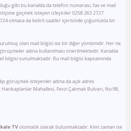
duğu gibi bu kanalda da telefon numarası, fax ve mail
Akit Tv
Kanal 26
iletişime geçmek isteyen izleyiciler 0258 263 2727
Kanal 3
/24 olmasa da belirli saatler içerisinde çoğunlukla bir
Kanal 68
FM Tv
TRT World
urulmuş olan mail bilgisi ise bir diğer yöntemdir. Her ne
Ege Türk Tv
görüşmeler adına kullanılması önerilmektedir. Kanalda
TRT Avaz
il bilgisi sunulmaktadır. Bu mail bilgisi kapsamında
KNN Tv
Diyanet Tv
TvEM
Pamukkale Tv
dip görüşmek isteyenler adına da açık adres
Nasa Tv
; Hacıkaplanlar Mahallesi, Fevzi Çakmak Bulvarı, No:98,
Kıbrıs Genç Tv
DRT Denizli
Er Tv
Zarok Tv
Vuslat Tv
Ege Tv
kale TV
otomatik olarak bulunmaktadır. Kimi zaman ise