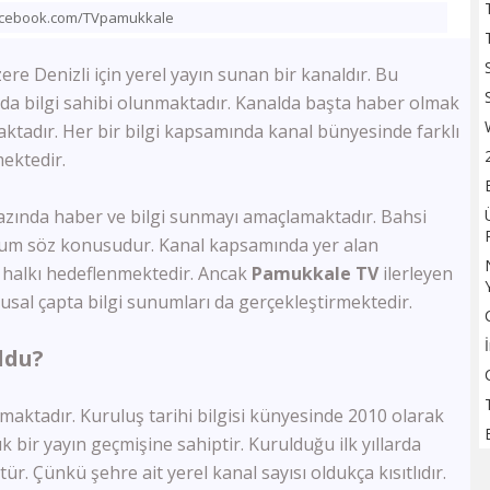
TV100
acebook.com/TVpamukkale
Sözcü TV
Flash Haber
ere Denizli için yerel yayın sunan bir kanaldır. Bu
Halk Tv
nda bilgi sahibi olunmaktadır. Kanalda başta haber olmak
Kanal 24
aktadır. Her bir bilgi kapsamında kanal bünyesinde farklı
Ulusal Kanal
ektedir.
TBMM Tv
Bloomberg HT
azında haber ve bilgi sunmayı amaçlamaktadır. Bahsi
A Para
rum söz konusudur. Kanal kapsamında yer alan
Tele1
Ülke Tv
 halkı hedeflenmektedir. Ancak
Pamukkale TV
ilerleyen
KRT Tv
lusal çapta bilgi sunumları da gerçekleştirmektedir.
Bengütürk Tv
TGRT Haber
ldu?
TVNET
TRT Spor
aktadır. Kuruluş tarihi bilgisi künyesinde 2010 olarak
A Spor
ık bir yayın geçmişine sahiptir. Kurulduğu ilk yıllarda
Bein Sports Haber
GS Tv
ür. Çünkü şehre ait yerel kanal sayısı oldukça kısıtlıdır.