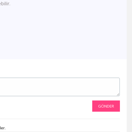
Es Tv
ilir.
Muz Tv
Mavi Karadeniz Tv
Kanal V
TV Kayseri
Tv 52
Medeniyet Tv
SAT7 Türk
Kanal 23
Tv8 İnt
Bursa Tv
Gonca Tv
Kanal 34
Diyar Tv
TV 41
Aksu Tv
GÖNDER
tvDen
Sun Tv
Çiftçi Tv
ler.
Deha Tv