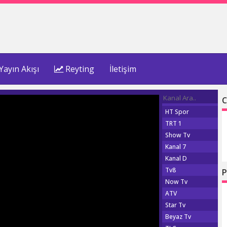
Yayın Akışı
Reyting
İletişim
C
HT Spor
TRT 1
Show Tv
Kanal 7
Kanal D
Tv8
P
Now Tv
ATV
Star Tv
Beyaz Tv