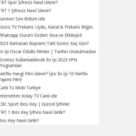
TRT Spor Şifresiz Nasıl İzlenir?
TRT 1 Şifresiz Nasıl İzlenir?
Survivor Son Bölüm izle
Sözcü TV Frekans: Uydu, Kanal & Frekans Bilgisi
Whatsapp Durum Sözleri: Kısa ve Etkileyici!
2023 Ramazan Bayramı Tatil Süresi: Kaç Gün?
En İyi Oscar Ödüllü Filmler | Tarihin Unutulmazları
Ücretsiz Kullanılabilecek En İyi 2023 VPN
Programları
Netflix Hangi Film İzlenir? İşte En İyi 10 Netflix
Yapımı Film!
Canlı Tv Mobi Türkiye
İnternetten Kolay TV Canlı izle
CBC Sport Biss Key | Güncel Şifreler
TRT 1 Biss Key Şifresi Nasıl Girilir?
Biss Key Nasıl Girilir?