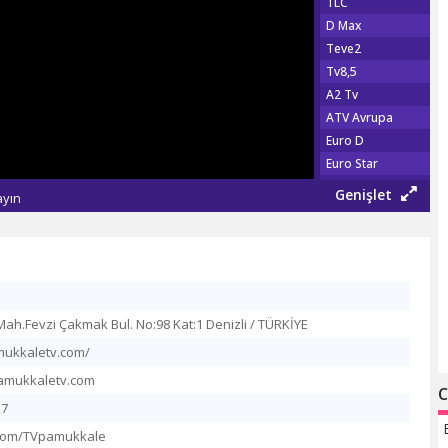
TLC
D Max
Teve2
Tv8,5
A2 Tv
ATV Avrupa
Euro D
Euro Star
Show Türk
Genişlet
ayın
Fox Tv
Show Max
TGRT EU
Şaban Tv
Tv 360
ah.Fevzi Çakmak Bul. No:98 Kat:1 Denizli / TÜRKİYE
TRT Haber
Habertürk Tv
mukkaletv.com/
CNN Türk
mukkaletv.com
C
Haber Global
27
A Haber
r.com/TVpamukkale
NTV