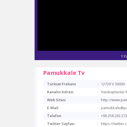
1.Y
Pamukkale Tv
Türksat Frekans
:
12729 V 30000
Kanalın Adresi
:
Hacıkaplanlar M
Web Sitesi
:
http://www.pa
E-Mail
:
pamukkale@pa
Telefon
:
+90 258 263 27
Twitter Sayfası
:
https://twitte