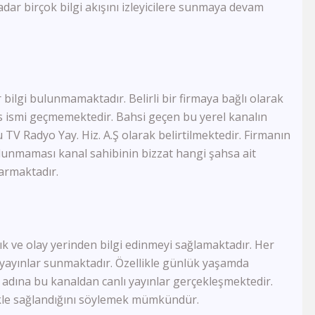
FB Tv
ar birçok bilgi akışını izleyicilere sunmaya devam
TJK Tv
Tay Tv
CBC Sport
Sports Tv
Tivibu Spor
bilgi bulunmamaktadır. Belirli bir firmaya bağlı olarak
TRT Çocuk
hıs ismi geçmemektedir. Bahsi geçen bu yerel kanalın
Cartoon Network
Minika GO
u TV Radyo Yay. Hiz. A.Ş olarak belirtilmektedir. Firmanın
Minika Çocuk
lunmaması kanal sahibinin bizzat hangi şahsa ait
TRT Belgesel
armaktadır.
Yaban Tv
TGRT Belgesel
İdman Tv
Az Tv
lık ve olay yerinden bilgi edinmeyi sağlamaktadır. Her
Xezer Tv
lı yayınlar sunmaktadır. Özellikle günlük yaşamda
ATV Azad
İctimai Tv
adına bu kanaldan canlı yayınlar gerçekleşmektedir.
Cem Tv
likle sağlandığını söylemek mümkündür.
Meltem Tv