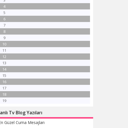
3
4
5
6
7
8
9
10
11
12
13
14
15
16
17
18
19
anlı Tv Blog Yazıları
En Güzel Cuma Mesajları