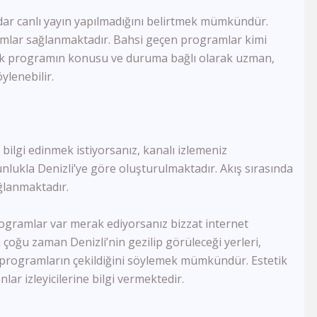
Semerkand Tv
adar canlı yayın yapılmadığını belirtmek mümkündür.
Rehber Tv
amlar sağlanmaktadır. Bahsi geçen programlar kimi
Kudüs Tv
k programın konusu ve duruma bağlı olarak uzman,
Dost Tv
öylenebilir.
TV5
Lalegül Tv
Akıllı Tv
Kanal 42
Kon Tv
 bilgi edinmek istiyorsanız, kanalı izlemeniz
TRT Eba Lise
nlukla Denizli’ye göre oluşturulmaktadır. Akış sırasında
Çay Tv
ğlanmaktadır.
Kral Tv
Kral Pop Tv
programlar var merak ediyorsanız bizzat internet
Vatan Tv
Dream Türk
a çoğu zaman Denizli’nin gezilip görüleceği yerleri,
TRT Müzik
programların çekildiğini söylemek mümkündür. Estetik
TRT Eba İlkokul
lar izleyicilerine bilgi vermektedir.
Tek Rumeli Tv
TRT Eba Ortaokul