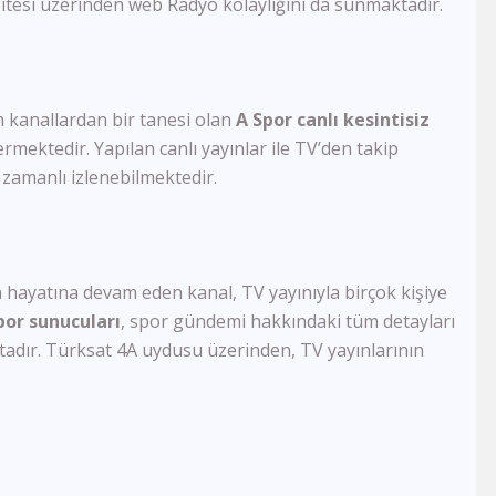
 sitesi üzerinden web Radyo kolaylığını da sunmaktadır.
Akit Tv
Kanal 26
Kanal 3
Kanal 68
n kanallardan bir tanesi olan
A Spor canlı kesintisiz
FM Tv
rmektedir. Yapılan canlı yayınlar ile TV’den takip
TRT World
Ege Türk Tv
zamanlı izlenebilmektedir.
TRT Avaz
KNN Tv
Diyanet Tv
TvEM
ın hayatına devam eden kanal, TV yayınıyla birçok kişiye
Pamukkale Tv
por sunucuları
,
spor gündemi hakkındaki tüm detayları
Nasa Tv
ktadır. Türksat 4A uydusu üzerinden, TV yayınlarının
Kıbrıs Genç Tv
DRT Denizli
Er Tv
Zarok Tv
Vuslat Tv
Ege Tv