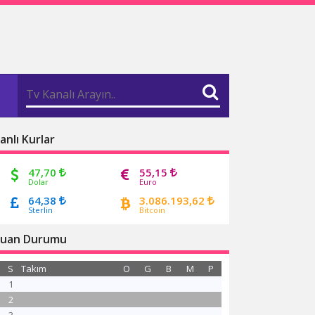
anlı Kurlar
47,70
55,15
Dolar
Euro
64,38
3.086.193,62
Sterlin
Bitcoin
uan Durumu
S
Takım
O
G
B
M
P
1
2