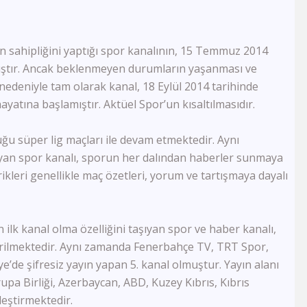
FB Tv
TJK Tv
Tay Tv
 sahipliğini yaptığı spor kanalının, 15 Temmuz 2014
CBC Sport
Sports Tv
mıştır. Ancak beklenmeyen durumların yaşanması ve
Tivibu Spor
edeniyle tam olarak kanal, 18 Eylül 2014 tarihinde
TRT Çocuk
atına başlamıştır. Aktüel Spor’un kısaltılmasıdır.
Cartoon Network
Minika GO
uğu süper lig maçları ile devam etmektedir. Aynı
Minika Çocuk
yan spor kanalı, sporun her dalından haberler sunmaya
TRT Belgesel
kleri genellikle maç özetleri, yorum ve tartışmaya dayalı
Yaban Tv
TGRT Belgesel
İdman Tv
Az Tv
 ilk kanal olma özelliğini taşıyan spor ve haber kanalı,
Xezer Tv
tirilmektedir. Aynı zamanda Fenerbahçe TV, TRT Spor,
ATV Azad
’de şifresiz yayın yapan 5. kanal olmuştur. Yayın alanı
İctimai Tv
rupa Birliği, Azerbaycan, ABD, Kuzey Kıbrıs, Kıbrıs
Cem Tv
leştirmektedir.
Meltem Tv