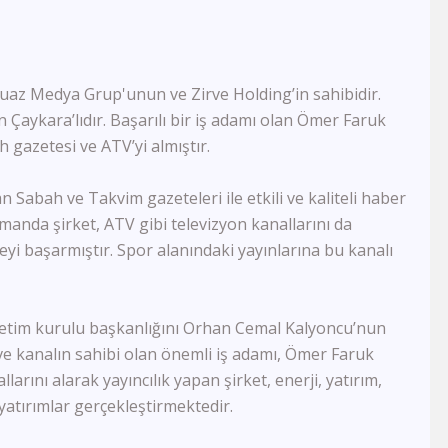
Semerkand Tv
Rehber Tv
Kudüs Tv
Dost Tv
uaz Medya Grup'unun ve Zirve Holding’in sahibidir.
TV5
Çaykara’lıdır. Başarılı bir iş adamı olan Ömer Faruk
Lalegül Tv
 gazetesi ve ATV’yi almıştır.
Akıllı Tv
Kanal 42
bah ve Takvim gazeteleri ile etkili ve kaliteli haber
Kon Tv
anda şirket, ATV gibi televizyon kanallarını da
TRT Eba Lise
Çay Tv
yi başarmıştır. Spor alanındaki yayınlarına bu kanalı
Kral Tv
Kral Pop Tv
Vatan Tv
yönetim kurulu başkanlığını Orhan Cemal Kalyoncu’nun
Dream Türk
ve kanalın sahibi olan önemli iş adamı, Ömer Faruk
TRT Müzik
arını alarak yayıncılık yapan şirket, enerji, yatırım,
TRT Eba İlkokul
i yatırımlar gerçekleştirmektedir.
Tek Rumeli Tv
TRT Eba Ortaokul