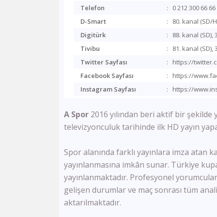
Telefon
:
0 212 300 66 66
D-Smart
:
80. kanal (SD/H
Digitürk
:
88. kanal (SD), 
Tivibu
:
81. kanal (SD), 
Twitter Sayfası
:
https://twitte
Facebook Sayfası
:
https://www.f
Instagram Sayfası
:
https://www.i
A Spor
2016 yılından beri aktif bir şekilde
televizyonculuk tarihinde ilk HD yayın yap
Spor alanında farklı yayınlara imza atan ka
yayınlanmasına imkân sunar. Türkiye kupas
yayınlanmaktadır. Profesyonel yorumcuları
gelişen durumlar ve maç sonrası tüm analizl
aktarılmaktadır.