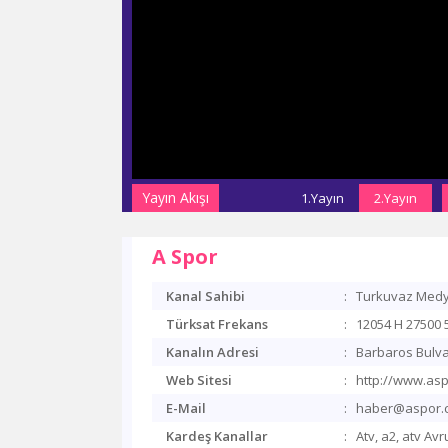
Yayın Akışı
1.Yayın
2.Yayın
A Spor
Kanal Sahibi
:
Turkuvaz Med
Türksat Frekans
:
12054 H 27500 
Kanalın Adresi
:
Barbaros Bulva
Web Sitesi
:
http://www.asp
E-Mail
:
haber@aspor.c
Kardeş Kanallar
:
Atv, a2, atv A