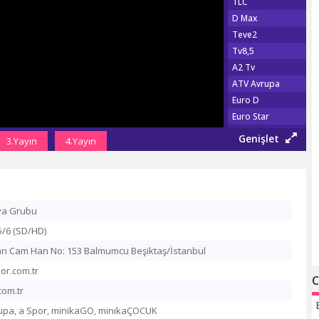
TLC
D Max
Teve2
Tv8,5
A2 Tv
ATV Avrupa
Euro D
Euro Star
Show Türk
Genişlet
3.Yayın
4.Yayın
Fox Tv
Show Max
TGRT EU
Şaban Tv
ya Grubu
Tv 360
5/6 (SD/HD)
TRT Haber
Habertürk Tv
rı Cam Han No: 153 Balmumcu Beşiktaş/İstanbul
CNN Türk
or.com.tr
C
Haber Global
om.tr
A Haber
vrupa, a Spor, minikaGO, minikaÇOCUK
NTV