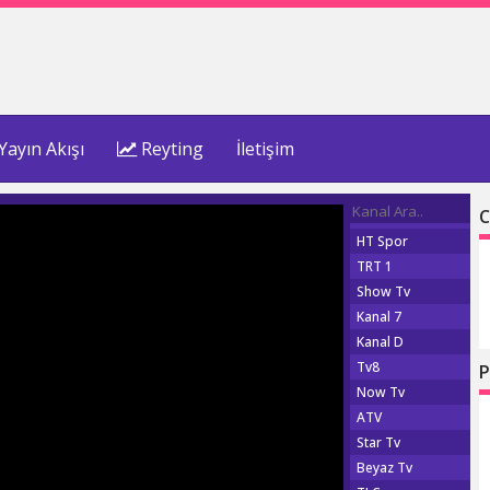
Yayın Akışı
Reyting
İletişim
C
HT Spor
TRT 1
Show Tv
Kanal 7
Kanal D
Tv8
P
Now Tv
ATV
Star Tv
Beyaz Tv