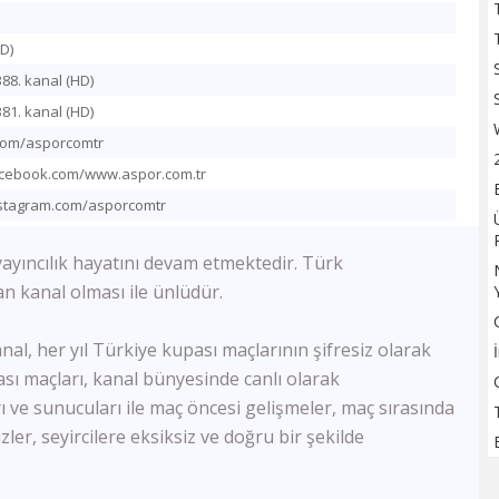
TV100
Sözcü TV
D)
Flash Haber
388. kanal (HD)
Halk Tv
381. kanal (HD)
Kanal 24
r.com/asporcomtr
Ulusal Kanal
TBMM Tv
acebook.com/www.aspor.com.tr
Bloomberg HT
nstagram.com/asporcomtr
A Para
Tele1
 yayıncılık hayatını devam etmektedir. Türk
Ülke Tv
an kanal olması ile ünlüdür.
KRT Tv
Bengütürk Tv
nal, her yıl Türkiye kupası maçlarının şifresiz olarak
TGRT Haber
TVNET
ı maçları, kanal bünyesinde canlı olarak
TRT Spor
 ve sunucuları ile maç öncesi gelişmeler, maç sırasında
A Spor
er, seyircilere eksiksiz ve doğru bir şekilde
Bein Sports Haber
GS Tv