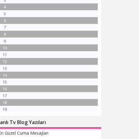
3
4
5
6
7
8
9
10
11
12
13
14
15
16
17
18
19
anlı Tv Blog Yazıları
En Güzel Cuma Mesajları