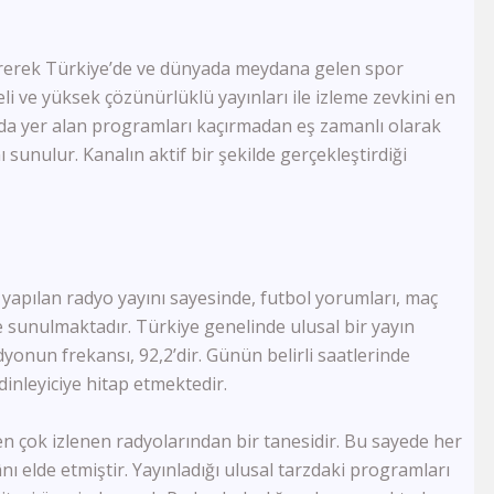
1 TV Georgia
Ada Tv
Köy Tv
stererek Türkiye’de ve dünyada meydana gelen spor
TRT Arapça
i ve yüksek çözünürlüklü yayınları ile izleme zevkini en
Smart Spor HD
ında yer alan programları kaçırmadan eş zamanlı olarak
Govend Tv
sunulur. Kanalın aktif bir şekilde gerçekleştirdiği
Ronahi Tv
Havin Tv
TRT Kürdi
Med Müzik Tv
Kanal B
TRT Türk
 yapılan radyo yayını sayesinde, futbol yorumları, maç
Sim Tv
e sunulmaktadır. Türkiye genelinde ulusal bir yayın
TV4
dyonun frekansı, 92,2’dir. Günün belirli saatlerinde
TV1
dinleyiciye hitap etmektedir.
Kıbrıs Kanal T
BRTV Karabük
Ton Tv
n çok izlenen radyolarından bir tanesidir. Bu sayede her
Uçankuş Tv
ı elde etmiştir. Yayınladığı ulusal tarzdaki programları
Kocaeli Tv