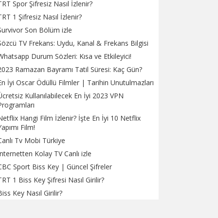
TRT Spor Şifresiz Nasıl İzlenir?
TRT 1 Şifresiz Nasıl İzlenir?
Survivor Son Bölüm izle
Sözcü TV Frekans: Uydu, Kanal & Frekans Bilgisi
Whatsapp Durum Sözleri: Kısa ve Etkileyici!
2023 Ramazan Bayramı Tatil Süresi: Kaç Gün?
En İyi Oscar Ödüllü Filmler | Tarihin Unutulmazları
Ücretsiz Kullanılabilecek En İyi 2023 VPN
Programları
Netflix Hangi Film İzlenir? İşte En İyi 10 Netflix
Yapımı Film!
Canlı Tv Mobi Türkiye
İnternetten Kolay TV Canlı izle
CBC Sport Biss Key | Güncel Şifreler
TRT 1 Biss Key Şifresi Nasıl Girilir?
Biss Key Nasıl Girilir?