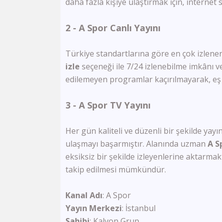
daha fazla kişiye ulaştırmak için, internet
2 - A Spor Canlı Yayını
Türkiye standartlarına göre en çok izlene
izle
seçeneği ile 7/24 izlenebilme imkânı ve
edilemeyen programlar kaçırılmayarak, eş 
3 - A Spor TV Yayını
Her gün kaliteli ve düzenli bir şekilde yay
ulaşmayı başarmıştır. Alanında uzman
A S
eksiksiz bir şekilde izleyenlerine aktarma
takip edilmesi mümkündür.
Kanal
Adı
: A Spor
Yayın
Merkezi
: İstanbul
Sahibi
: Kalyon Grup