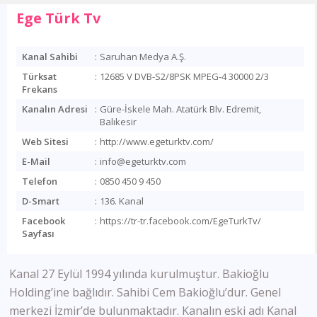
Ege Türk Tv
Kanal Sahibi
:
Saruhan Medya A.Ş.
Türksat
:
12685 V DVB-S2/8PSK MPEG-4 30000 2/3
Frekans
Kanalın Adresi
:
Güre-İskele Mah. Atatürk Blv. Edremit,
Balıkesir
Web Sitesi
:
http://www.egeturktv.com/
E-Mail
:
info@egeturktv.com
Telefon
:
0850 450 9 450
D-Smart
:
136. Kanal
Facebook
:
https://tr-tr.facebook.com/EgeTurkTv/
Sayfası
Kanal 27 Eylül 1994 yılında kurulmuştur. Bakioğlu
Holding’ine bağlıdır. Sahibi Cem Bakioğlu’dur. Genel
merkezi İzmir’de bulunmaktadır. Kanalın eski adı Kanal