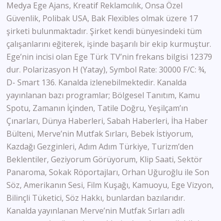
Medya Ege Ajans, Kreatif Reklamcılık, Onsa Özel
Güvenlik, Polibak USA, Bak Flexibles olmak üzere 17
şirketi bulunmaktadır. Şirket kendi bünyesindeki tüm
çalışanlarını eğiterek, işinde başarılı bir ekip kurmuştur.
Ege’nin incisi olan Ege Türk TV’nin frekans bilgisi 12379
dur. Polarizasyon H (Yatay), Symbol Rate: 30000 F/C: ¾,
D- Smart 136. Kanalda izlenebilmektedir. Kanalda
yayınlanan bazı programlar; Bölgesel Tanıtım, Kamu
Spotu, Zamanın İçinden, Tatile Doğru, Yeşilçam’ın
Çınarları, Dünya Haberleri, Sabah Haberleri, İha Haber
Bülteni, Merve’nin Mutfak Sırları, Bebek İstiyorum,
Kazdağı Gezginleri, Adım Adım Türkiye, Turizm’den
Beklentiler, Geziyorum Görüyorum, Klip Saati, Sektör
Panaroma, Sokak Röportajları, Orhan Uğuroğlu ile Son
Söz, Amerikanın Sesi, Film Kuşağı, Kamuoyu, Ege Vizyon,
Bilinçli Tüketici, Söz Hakkı, bunlardan bazılarıdır.
Kanalda yayınlanan Merve’nin Mutfak Sırları adlı