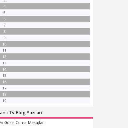
3
4
5
6
7
8
9
10
11
12
13
14
15
16
17
18
19
anlı Tv Blog Yazıları
En Güzel Cuma Mesajları