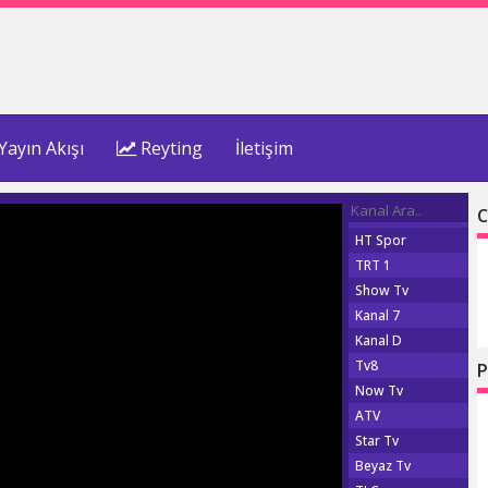
Yayın Akışı
Reyting
İletişim
C
HT Spor
TRT 1
Show Tv
Kanal 7
Kanal D
Tv8
P
Now Tv
ATV
Star Tv
Beyaz Tv