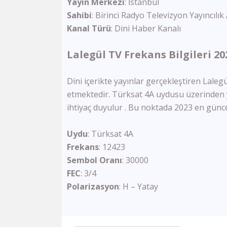
Yayın
Merkezi
: İstanbul
Sahibi
: Birinci Radyo Televizyon Yayıncılık 
Kanal
Türü
: Dini Haber Kanalı
Lalegül TV Frekans Bilgileri 20
Dini içerikte yayınlar gerçekleştiren Lalegül
etmektedir. Türksat 4A uydusu üzerinden y
ihtiyaç duyulur . Bu noktada 2023 en güncel
Uydu
: Türksat 4A
Frekans
: 12423
Sembol
Oranı
: 30000
FEC
: 3/4
Polarizasyon
: H – Yatay