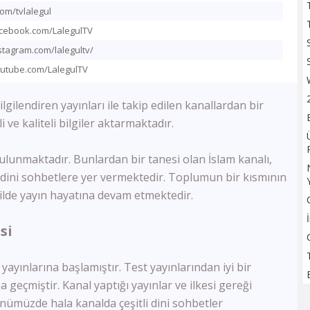
TV100
com/tvlalegul
Sözcü TV
acebook.com/LalegulTV
Flash Haber
stagram.com/lalegultv/
Halk Tv
outube.com/LalegulTV
Kanal 24
Ulusal Kanal
gilendiren yayınları ile takip edilen kanallardan bir
TBMM Tv
li ve kaliteli bilgiler aktarmaktadır.
Bloomberg HT
A Para
Tele1
ulunmaktadır. Bunlardan bir tanesi olan İslam kanalı,
Ülke Tv
e dini sohbetlere yer vermektedir. Toplumun bir kısmının
KRT Tv
ekilde yayın hayatına devam etmektedir.
Bengütürk Tv
TGRT Haber
si
TVNET
TRT Spor
A Spor
 yayınlarına başlamıştır. Test yayınlarından iyi bir
Bein Sports Haber
 geçmiştir. Kanal yaptığı yayınlar ve ilkesi gereği
GS Tv
Günümüzde hala kanalda çeşitli dini sohbetler