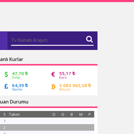
anlı Kurlar
47,70
55,17
Dolar
Euro
64,39
3.083.963,58
Sterlin
Bitcoin
uan Durumu
S
Takım
O
G
B
M
P
1
2