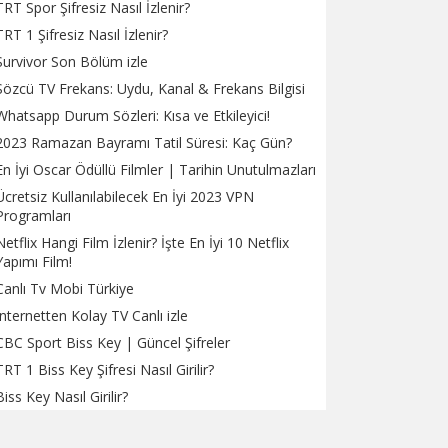
TRT Spor Şifresiz Nasıl İzlenir?
TRT 1 Şifresiz Nasıl İzlenir?
Survivor Son Bölüm izle
Sözcü TV Frekans: Uydu, Kanal & Frekans Bilgisi
Whatsapp Durum Sözleri: Kısa ve Etkileyici!
2023 Ramazan Bayramı Tatil Süresi: Kaç Gün?
En İyi Oscar Ödüllü Filmler | Tarihin Unutulmazları
Ücretsiz Kullanılabilecek En İyi 2023 VPN
Programları
Netflix Hangi Film İzlenir? İşte En İyi 10 Netflix
Yapımı Film!
Canlı Tv Mobi Türkiye
İnternetten Kolay TV Canlı izle
CBC Sport Biss Key | Güncel Şifreler
TRT 1 Biss Key Şifresi Nasıl Girilir?
Biss Key Nasıl Girilir?