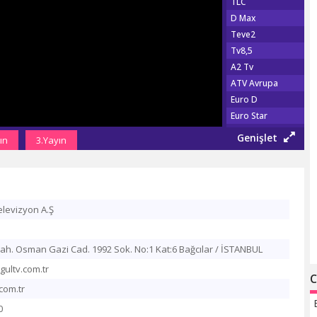
TLC
D Max
Teve2
Tv8,5
A2 Tv
ATV Avrupa
Euro D
Euro Star
Show Türk
Genişlet
ın
3.Yayın
Fox Tv
Show Max
TGRT EU
Şaban Tv
elevizyon A.Ş
Tv 360
TRT Haber
Habertürk Tv
h. Osman Gazi Cad. 1992 Sok. No:1 Kat:6 Bağcılar / İSTANBUL
CNN Türk
gultv.com.tr
C
Haber Global
com.tr
A Haber
0
NTV