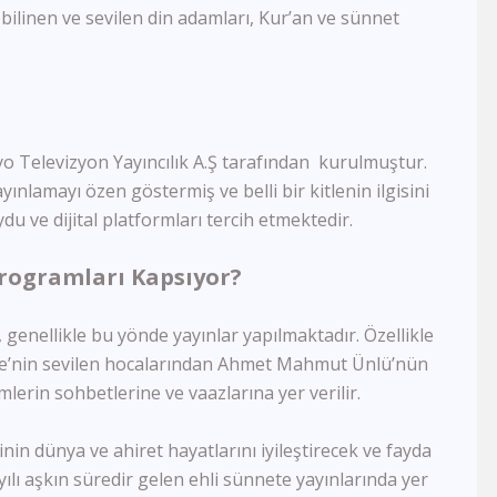
FB Tv
bilinen ve sevilen din adamları, Kur’an ve sünnet
TJK Tv
Tay Tv
CBC Sport
Sports Tv
Tivibu Spor
TRT Çocuk
yo Televizyon Yayıncılık A.Ş tarafından kurulmuştur.
Cartoon Network
ınlamayı özen göstermiş ve belli bir kitlenin ilgisini
Minika GO
du ve dijital platformları tercih etmektedir.
Minika Çocuk
TRT Belgesel
Programları Kapsıyor?
Yaban Tv
TGRT Belgesel
 genellikle bu yönde yayınlar yapılmaktadır. Özellikle
İdman Tv
ye’nin sevilen hocalarından Ahmet Mahmut Ünlü’nün
Az Tv
Xezer Tv
imlerin sohbetlerine ve vaazlarına yer verilir.
ATV Azad
İctimai Tv
inin dünya ve ahiret hayatlarını iyileştirecek ve fayda
Cem Tv
ılı aşkın süredir gelen ehli sünnete yayınlarında yer
Meltem Tv