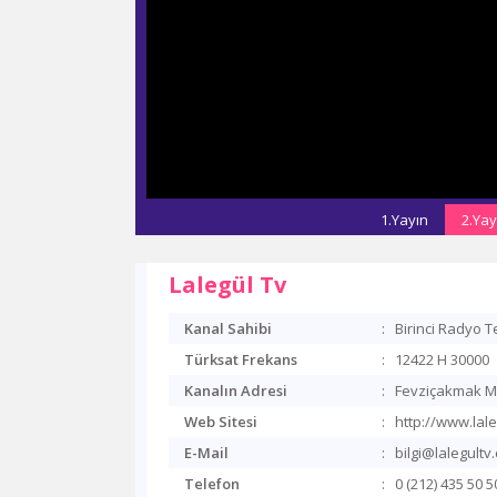
1.Yayın
2.Yay
Lalegül Tv
Kanal Sahibi
:
Birinci Radyo T
Türksat Frekans
:
12422 H 30000
Kanalın Adresi
:
Fevziçakmak Ma
Web Sitesi
:
http://www.lale
E-Mail
:
bilgi@lalegultv.
Telefon
:
0 (212) 435 50 5