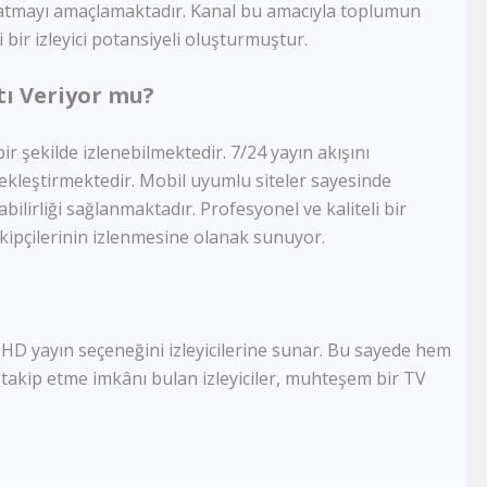
rlatmayı amaçlamaktadır. Kanal bu amacıyla toplumun
Semerkand Tv
 bir izleyici potansiyeli oluşturmuştur.
Rehber Tv
Kudüs Tv
tı Veriyor mu?
Dost Tv
TV5
Lalegül Tv
ir şekilde izlenebilmektedir. 7/24 yayın akışını
Akıllı Tv
ekleştirmektedir. Mobil uyumlu siteler sayesinde
Kanal 42
abilirliği sağlanmaktadır. Profesyonel ve kaliteli bir
Kon Tv
takipçilerinin izlenmesine olanak sunuyor.
TRT Eba Lise
Çay Tv
Kral Tv
Kral Pop Tv
Vatan Tv
 HD yayın seçeneğini izleyicilerine sunar. Bu sayede hem
Dream Türk
 takip etme imkânı bulan izleyiciler, muhteşem bir TV
TRT Müzik
TRT Eba İlkokul
Tek Rumeli Tv
TRT Eba Ortaokul