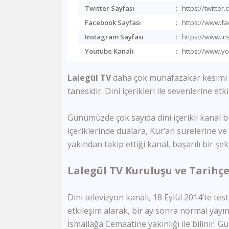
Twitter Sayfası
:
https://twitter.
Facebook Sayfası
:
https://www.f
Instagram Sayfası
:
https://www.in
Youtube Kanalı
:
https://www.y
Lalegül TV
daha çok muhafazakar kesimi il
tanesidir. Dini içerikleri ile sevenlerine etki
Günümüzde çok sayıda dini içerikli kanal b
içeriklerinde dualara, Kur’an surelerine v
yakından takip ettiği kanal, başarılı bir ş
Lalegül TV Kuruluşu ve Tarihçe
Dini televizyon kanalı, 18 Eylül 2014’te test
etkileşim alarak, bir ay sonra normal yayına
İsmailağa Cemaatine yakınlığı ile bilinir. 