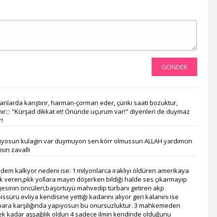
Akit Tv
Kanal 26
Kanal 3
Kanal 68
FM Tv
TRT World
GÖNDER
Ege Türk Tv
TRT Avaz
KNN Tv
 zamanlarda karıştırır, harman-çorman eder, çünki saati bozuktur,
Diyanet Tv
ır::: "Kürşad dikkat et! Önünde uçurum var!" diyenleri de duymaz
TvEM
!
Pamukkale Tv
müyosun kulagin var duymuyon sen körr olmussun ALLAH yardimcin
Nasa Tv
sin zavalli
Kıbrıs Genç Tv
DRT Denizli
em kalkyor nedeni ise: 1 milyonlarca ıraklıyı öldüren amerikaya
Er Tv
k veren,pkk yollara mayın döşerken bildiği halde ses çıkarmayıp
Zarok Tv
projesinin öncüleri,başörtüyü mahvedip türbanı getiren akp
ürü evliya kendisine yettiği kadarını alıyor geri kalanını ise
Vuslat Tv
ile para karşılığında yapıyosun bu onursuzluktur. 3 mahkemeden
Ege Tv
k kadar aşşağılık oldun 4 sadece ilmin kendinde olduğunu