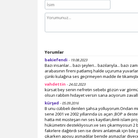
Yorumlar
bakiefendi
- 19.08.2023
Bazı insanlar... bazı şeyleri... bazılarıyla... bazı
arabasının fireni patlamış halde uçuruma yuvarlan
çünki kulağına ses geçirmeyen madde ile tıkamıştır
vahdettin
- 24.02.2023
kürsat bey senin nefretin sebebi gözün var gör
olsun rabbim hidayet versin sana aciyorum zavalli
kürşad
- 05.09.2016
B unu cübbeli denilen şahsa yolluyorum.Ondan mid
sene 2001 ve 2002 yıllarında üs açan ,BOP a deste
hatta mit müsteşarı nın ses kayıtları,ılımlı islam 
hükümetini destekliyosun.ve ses çıkarmıyosun 2 biss
fakirlere dağıtırdı sen ise dinini anlatmak için b
çıkarken apoyu asmadılar benide asmazlar diyece