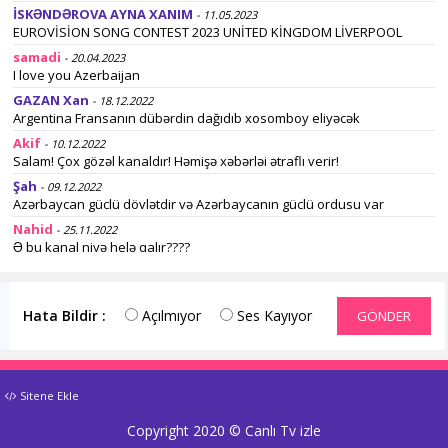
İSKƏNDƏROVA AYNA XANIM
- 11.05.2023
EUROVİSİON SONG CONTEST 2023 UNİTED KİNGDOM LİVERPOOL
samadi
- 20.04.2023
I love you Azerbaijan
GAZAN Xan
- 18.12.2022
Argentina Fransanın dübərdin dağıdıb xosomboy eliyəcək
Akif
- 10.12.2022
Salam! Çox gözəl kanaldır! Həmişə xəbərləi ətraflı verir!
Şah
- 09.12.2022
Azərbaycan güclü dövlətdir və Azərbaycanın güclü ordusu var
Nahid
- 25.11.2022
Ə bu kanal niyə helə qalır????
tofiq
- 24.11.2022
Bizdende türkiyyəli qardaşlarımıza Salamlar
Memmed
Hata Bildir :
Açılmıyor
Ses Kayıyor
GÖNDER
- 24.11.2022
Çox berbad adamin qanacaqi olar
VÜQAR
- 24.11.2022
Dona dona oyuna baxırıq evdə nə qədər telefon varsa onların
telefonlarının internetini söndürmüşəm yenədə xeyri yoxdu xaiş
Sitene Ekle
edirəm düzəldin
Copyright 2020 ©
Canlı Tv izle
oguzhan
- 05.08.2021