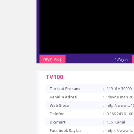
Yayın Akışı
1.Yayın
TV100
Türksat Frekans
:
11916 V 30000
Kanalın Adresi
:
Plevne mah 261.
Web Sitesi
:
http://www.tv10
Telefon
:
0 266 249 0 100
D-Smart
:
156. Kanal
Facebook Sayfası
:
https://www.fa