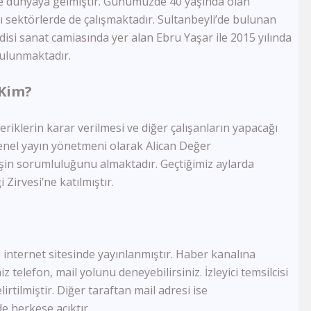
de dünyaya gelmiştir. Günümüzde 40 yaşında olan
Semerkand Tv
 sektörlerde de çalışmaktadır. Sultanbeyli’de bulunan
Rehber Tv
ndisi sanat camiasında yer alan Ebru Yaşar ile 2015 yılında
Kudüs Tv
bulunmaktadır.
Dost Tv
TV5
 Kim?
Lalegül Tv
Akıllı Tv
Kanal 42
riklerin karar verilmesi ve diğer çalışanların yapacağı
Kon Tv
enel yayın yönetmeni olarak Alican Değer
TRT Eba Lise
işin sorumluluğunu almaktadır. Geçtiğimiz aylarda
Çay Tv
 Zirvesi’ne katılmıştır.
Kral Tv
Kral Pop Tv
Vatan Tv
Dream Türk
TRT Müzik
lde internet sitesinde yayınlanmıştır. Haber kanalına
TRT Eba İlkokul
 telefon, mail yolunu deneyebilirsiniz. İzleyici temsilcisi
Tek Rumeli Tv
rtilmiştir. Diğer taraftan mail adresi ise
TRT Eba Ortaokul
e herkese açıktır.