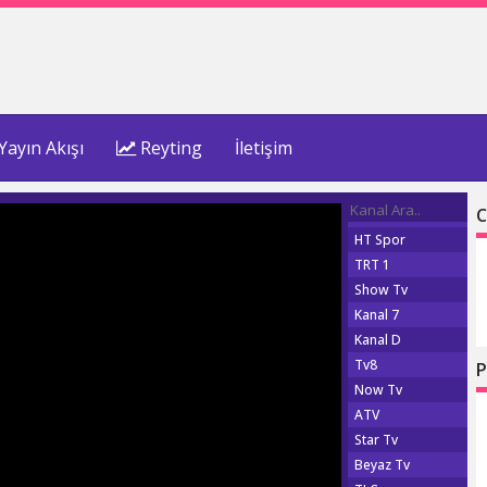
Yayın Akışı
Reyting
İletişim
C
HT Spor
TRT 1
Show Tv
Kanal 7
Kanal D
Tv8
P
Now Tv
ATV
Star Tv
Beyaz Tv