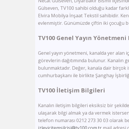
Necat Gülseven, Diyarbakır Bismil ilçesin
Gülseven, TV100 sahibi olduğu kadar farklı
Elvira Mobilya İnşaat Tekstil sahibidir. Ke
evlenmiştir. Günümüzde çiftin iki çocuğu 
TV100 Genel Yayın Yönetmeni
Genel yayın yönetmeni, kanalda yer alan içe
görevlerin dağıtımında bulunur. Kanalın g
bulunmaktadır. Değer, kanala dair birçok 
cumhurbaşkanı ile birlikte Şanghay İşbirliği
TV100 İletişim Bilgileri
Kanalın iletişim bilgileri eksiksiz bir şeki
ulaşarak bilgi almak ya da vermek isterseniz
telefon numarası 0212 273 30 03 olarak beli
izleyicitemsilcisi@tv100.com.tr
mail adresi d