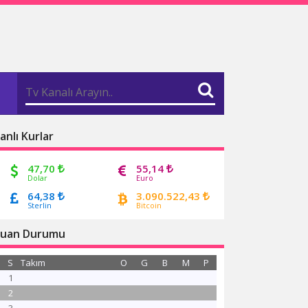
anlı Kurlar
47,70
55,14
Dolar
Euro
64,38
3.090.522,43
Sterlin
Bitcoin
uan Durumu
S
Takım
O
G
B
M
P
1
2