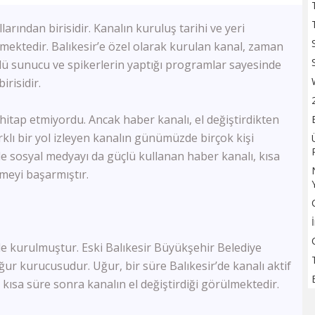
TV100
ından birisidir. Kanalın kuruluş tarihi ve yeri
Sözcü TV
Flash Haber
mektedir. Balıkesir’e özel olarak kurulan kanal, zaman
Halk Tv
Ünlü sunucu ve spikerlerin yaptığı programlar sayesinde
Kanal 24
risidir.
Ulusal Kanal
TBMM Tv
 hitap etmiyordu. Ancak haber kanalı, el değiştirdikten
Bloomberg HT
arklı bir yol izleyen kanalın günümüzde birçok kişi
A Para
kle sosyal medyayı da güçlü kullanan haber kanalı, kısa
Tele1
Ülke Tv
meyi başarmıştır.
KRT Tv
Bengütürk Tv
TGRT Haber
TVNET
e kurulmuştur. Eski Balıkesir Büyükşehir Belediye
TRT Spor
ur kurucusudur. Uğur, bir süre Balıkesir’de kanalı aktif
A Spor
 kısa süre sonra kanalın el değiştirdiği görülmektedir.
Bein Sports Haber
GS Tv