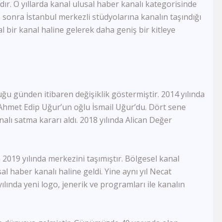
FB Tv
ır. O yıllarda kanal ulusal haber kanalı kategorisinde
TJK Tv
 sonra İstanbul merkezli stüdyolarına kanalın taşındığı
Tay Tv
l bir kanal haline gelerek daha geniş bir kitleye
CBC Sport
Sports Tv
Tivibu Spor
TRT Çocuk
Cartoon Network
ğu günden itibaren değişiklik göstermiştir. 2014 yılında
Minika GO
Minika Çocuk
k. Ahmet Edip Uğur’un oğlu İsmail Uğur’du. Dört sene
TRT Belgesel
alı satma kararı aldı. 2018 yılında Alican Değer
Yaban Tv
TGRT Belgesel
İdman Tv
a 2019 yılında merkezini taşımıştır. Bölgesel kanal
Az Tv
al haber kanalı haline geldi. Yine aynı yıl Necat
Xezer Tv
ılında yeni logo, jenerik ve programları ile kanalın
ATV Azad
İctimai Tv
Cem Tv
Meltem Tv