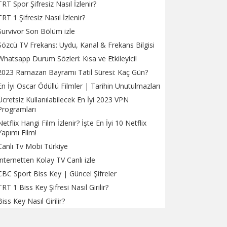
TRT Spor Şifresiz Nasıl İzlenir?
TRT 1 Şifresiz Nasıl İzlenir?
Survivor Son Bölüm izle
Sözcü TV Frekans: Uydu, Kanal & Frekans Bilgisi
Whatsapp Durum Sözleri: Kısa ve Etkileyici!
2023 Ramazan Bayramı Tatil Süresi: Kaç Gün?
En İyi Oscar Ödüllü Filmler | Tarihin Unutulmazları
Ücretsiz Kullanılabilecek En İyi 2023 VPN
Programları
Netflix Hangi Film İzlenir? İşte En İyi 10 Netflix
Yapımı Film!
Canlı Tv Mobi Türkiye
İnternetten Kolay TV Canlı izle
CBC Sport Biss Key | Güncel Şifreler
TRT 1 Biss Key Şifresi Nasıl Girilir?
Biss Key Nasıl Girilir?