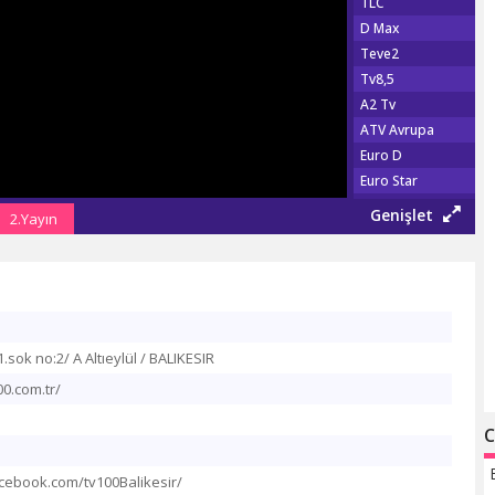
TLC
D Max
Teve2
Tv8,5
A2 Tv
ATV Avrupa
Euro D
Euro Star
Show Türk
Genişlet
2.Yayın
Fox Tv
Show Max
TGRT EU
Şaban Tv
Tv 360
sok no:2/ A Altıeylül / BALIKESIR
TRT Haber
Habertürk Tv
0.com.tr/
CNN Türk
C
Haber Global
A Haber
cebook.com/tv100Balikesir/
NTV