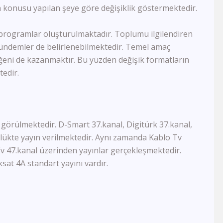
n konusu yapılan şeye göre değişiklik göstermektedir.
Akit Tv
Kanal 26
Kanal 3
programlar oluşturulmaktadır. Toplumu ilgilendiren
Kanal 68
 gündemler de belirlenebilmektedir. Temel amaç
FM Tv
 beğeni de kazanmaktır. Bu yüzden değişik formatların
TRT World
tedir.
Ege Türk Tv
TRT Avaz
KNN Tv
Diyanet Tv
TvEM
u görülmektedir. D-Smart 37.kanal, Digitürk 37.kanal,
Pamukkale Tv
lükte yayın verilmektedir. Aynı zamanda Kablo Tv
Nasa Tv
Ev 47.kanal üzerinden yayınlar gerçekleşmektedir.
Kıbrıs Genç Tv
at 4A standart yayını vardır.
DRT Denizli
Er Tv
Zarok Tv
Vuslat Tv
Ege Tv