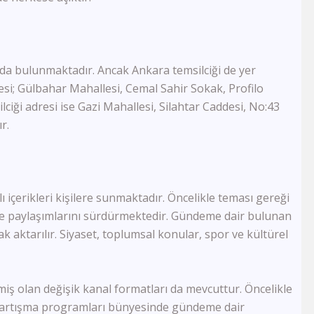
1 TV Georgia
Ada Tv
Köy Tv
TRT Arapça
Smart Spor HD
’da bulunmaktadır. Ancak Ankara temsilciği de yer
Govend Tv
resi; Gülbahar Mahallesi, Cemal Sahir Sokak, Profilo
Ronahi Tv
lciği adresi ise Gazi Mahallesi, Silahtar Caddesi, No:43
Havin Tv
r.
TRT Kürdi
Med Müzik Tv
Kanal B
TRT Türk
 içerikleri kişilere sunmaktadır. Öncelikle teması gereği
Sim Tv
TV4
ere paylaşımlarını sürdürmektedir. Gündeme dair bulunan
TV1
rak aktarılır. Siyaset, toplumsal konular, spor ve kültürel
Kıbrıs Kanal T
BRTV Karabük
Ton Tv
iş olan değişik kanal formatları da mevcuttur. Öncelikle
Uçankuş Tv
 tartışma programları bünyesinde gündeme dair
Kocaeli Tv