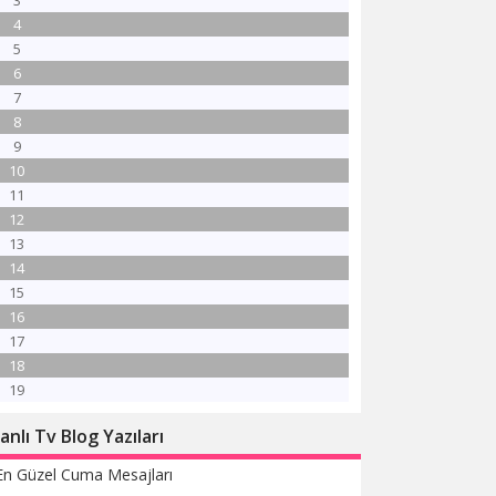
3
4
5
6
7
8
9
10
11
12
13
14
15
16
17
18
19
anlı Tv Blog Yazıları
En Güzel Cuma Mesajları