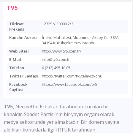
TV5
Türksat
:
12729 V 30000 2/3
Frekans
Kanalın Adresi
:
İnönü Mahallesi, Muammer Aksoy Cd. 38/A,
34194 Küçükçekmece/İstanbul
Web Sitesi
:
http://www.tv5.com.tr/
E-Mail
:
info@tv5.com.tr
Telefon
:
0 (212) 495 10 05
Twitter Sayfası
:
https://twitter.com/tv5televizyonu
Facebook
:
https://www.facebook.com/tv5
Sayfası
TV5,
Necmettin Erbakan tarafından kurulan bir
kanaldır. Saadet Partisi’nin bir yayın organı olarak
medya sektöründe yer almaktadır. Bir dönem yayına
aldıkları konuklarla ilgili RTÜK tarafından