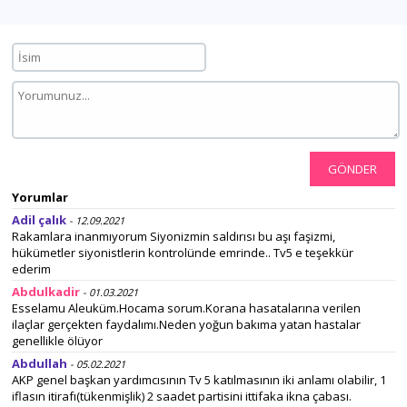
GÖNDER
Yorumlar
Adil çalık
- 12.09.2021
Rakamlara inanmıyorum Siyonizmin saldırısı bu aşı faşizmi,
hükümetler siyonistlerin kontrolünde emrinde.. Tv5 e teşekkür
ederim
Abdulkadir
- 01.03.2021
Esselamu Aleuküm.Hocama sorum.Korana hasatalarına verilen
ilaçlar gerçekten faydalımı.Neden yoğun bakıma yatan hastalar
genellikle ölüyor
Abdullah
- 05.02.2021
AKP genel başkan yardımcısının Tv 5 katılmasının iki anlamı olabilir, 1
iflasın itirafı(tükenmişlik) 2 saadet partisini ittifaka ikna çabası.