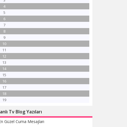
3
4
5
6
7
8
9
10
11
12
13
14
15
16
17
18
19
anlı Tv Blog Yazıları
En Güzel Cuma Mesajları