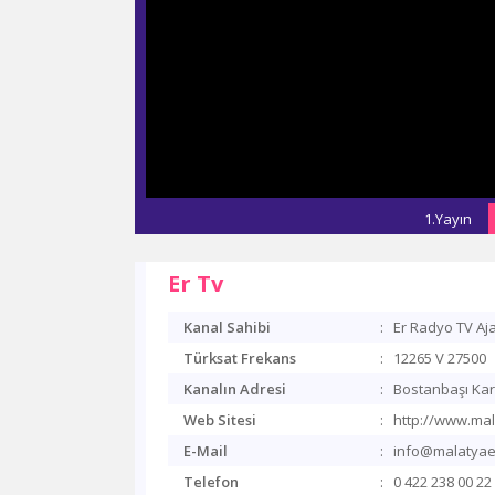
1.Yayın
Er Tv
Kanal Sahibi
:
Er Radyo TV Aja
Türksat Frekans
:
12265 V 27500
Kanalın Adresi
:
Bostanbaşı Karl
Web Sitesi
:
http://www.mal
E-Mail
:
info@malatyae
Telefon
:
0 422 238 00 22