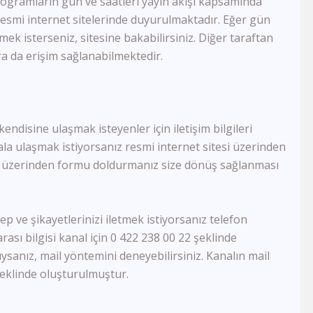
ogramların gün ve saatleri yayın akışı kapsamında
1 TV Georgia
e resmi internet sitelerinde duyurulmaktadır. Eğer gün
Ada Tv
Köy Tv
ek isterseniz, sitesine bakabilirsiniz. Diğer taraftan
TRT Arapça
a da erişim sağlanabilmektedir.
Smart Spor HD
Govend Tv
Ronahi Tv
Havin Tv
kendisine ulaşmak isteyenler için iletişim bilgileri
TRT Kürdi
la ulaşmak istiyorsanız resmi internet sitesi üzerinden
Med Müzik Tv
mesi üzerinden formu doldurmanız size dönüş sağlanması
Kanal B
TRT Türk
Sim Tv
TV4
ep ve şikayetlerinizi iletmek istiyorsanız telefon
TV1
ası bilgisi kanal için 0 422 238 00 22 şeklinde
Kıbrıs Kanal T
sanız, mail yöntemini deneyebilirsiniz. Kanalın mail
BRTV Karabük
eklinde oluşturulmuştur.
Ton Tv
Uçankuş Tv
Kocaeli Tv