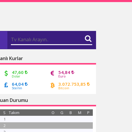
anlı Kurlar
47,60
54,84
Dolar
Euro
64,04
3.072.753,85
Sterlin
Bitcoin
uan Durumu
S
Takım
O
G
B
M
P
1
2