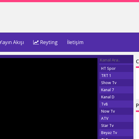
Yayın Akışı
Reyting
İletişim
C
HT Spor
TRT 1
Show Tv
Kanal 7
Kanal D
Tv8
P
Now Tv
ATV
Star Tv
Beyaz Tv