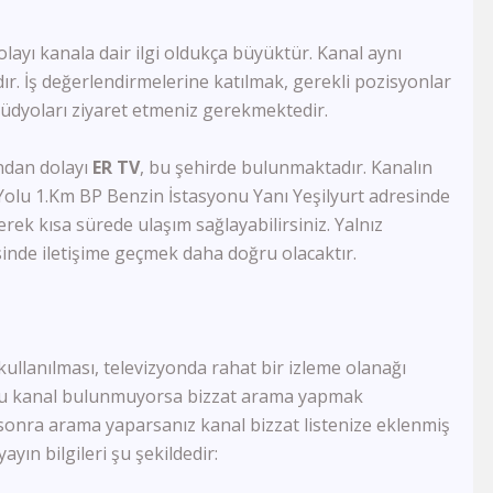
Akit Tv
Kanal 26
olayı kanala dair ilgi oldukça büyüktür. Kanal aynı
Kanal 3
r. İş değerlendirmelerine katılmak, gerekli pozisyonlar
Kanal 68
tüdyoları ziyaret etmeniz gerekmektedir.
FM Tv
TRT World
ından dolayı
ER TV
, bu şehirde bulunmaktadır. Kanalın
Ege Türk Tv
 Yolu 1.Km BP Benzin İstasyonu Yanı Yeşilyurt adresinde
TRT Avaz
KNN Tv
ek kısa sürede ulaşım sağlayabilirsiniz. Yalnız
Diyanet Tv
inde iletişime geçmek daha doğru olacaktır.
TvEM
Pamukkale Tv
Nasa Tv
Kıbrıs Genç Tv
 kullanılması, televizyonda rahat bir izleme olanağı
DRT Denizli
 bu kanal bulunmuyorsa bizzat arama yapmak
Er Tv
n sonra arama yaparsanız kanal bizzat listenize eklenmiş
Zarok Tv
Vuslat Tv
yın bilgileri şu şekildedir:
Ege Tv