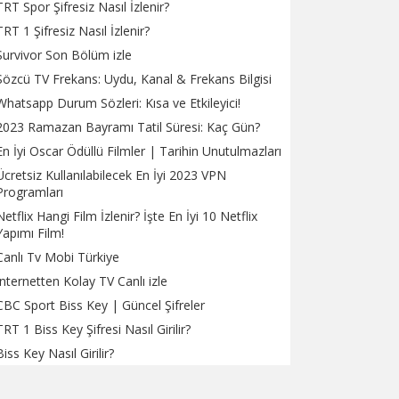
TRT Spor Şifresiz Nasıl İzlenir?
TRT 1 Şifresiz Nasıl İzlenir?
Survivor Son Bölüm izle
Sözcü TV Frekans: Uydu, Kanal & Frekans Bilgisi
Whatsapp Durum Sözleri: Kısa ve Etkileyici!
2023 Ramazan Bayramı Tatil Süresi: Kaç Gün?
En İyi Oscar Ödüllü Filmler | Tarihin Unutulmazları
Ücretsiz Kullanılabilecek En İyi 2023 VPN
Programları
Netflix Hangi Film İzlenir? İşte En İyi 10 Netflix
Yapımı Film!
Canlı Tv Mobi Türkiye
İnternetten Kolay TV Canlı izle
CBC Sport Biss Key | Güncel Şifreler
TRT 1 Biss Key Şifresi Nasıl Girilir?
Biss Key Nasıl Girilir?