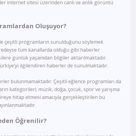
er internet sitesi üzerinden canlı ve anlık görüntü
Semerkand Tv
Rehber Tv
Kudüs Tv
ogramlardan Oluşuyor?
Dost Tv
TV5
Lalegül Tv
nde çeşitli programların sunulduğunu söylemek
Akıllı Tv
deyse tüm kanallarda olduğu gibi haberler
Kanal 42
şilere günlük yaşamdan bilgiler aktarılmaktadır.
Kon Tv
Türkiye’yi ilgilendiren haberler de sunulmaktadır.
TRT Eba Lise
Çay Tv
erler bulunmamaktadır. Çeşitli eğlence programları da
Kral Tv
rın kategorileri; müzik, doğa, çocuk, spor ve yarışma
Kral Pop Tv
Vatan Tv
bireye hitap etmesi amacıyla gerçekleştirilen bu
Dream Türk
ayınlanmaktadır.
TRT Müzik
TRT Eba İlkokul
eden Öğrenilir?
Tek Rumeli Tv
TRT Eba Ortaokul