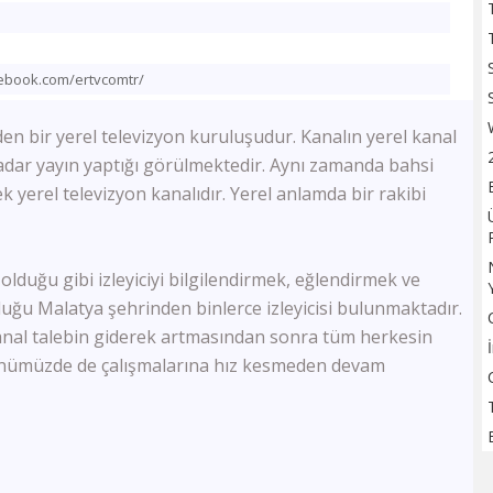
TV100
Sözcü TV
Flash Haber
acebook.com/ertvcomtr/
Halk Tv
Kanal 24
en bir yerel televizyon kuruluşudur. Kanalın yerel kanal
Ulusal Kanal
ar yayın yaptığı görülmektedir. Aynı zamanda bahsi
TBMM Tv
k yerel televizyon kanalıdır. Yerel anlamda bir rakibi
Bloomberg HT
A Para
Tele1
Ülke Tv
lduğu gibi izleyiciyi bilgilendirmek, eğlendirmek ve
KRT Tv
duğu Malatya şehrinden binlerce izleyicisi bulunmaktadır.
Bengütürk Tv
kanal talebin giderek artmasından sonra tüm herkesin
TGRT Haber
Günümüzde de çalışmalarına hız kesmeden devam
TVNET
TRT Spor
A Spor
Bein Sports Haber
GS Tv