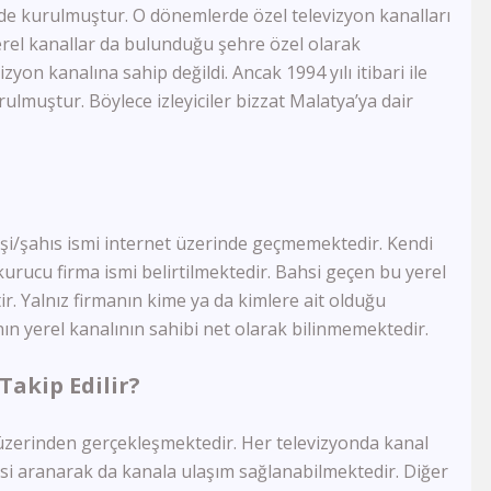
FB Tv
inde kurulmuştur. O dönemlerde özel televizyon kanalları
TJK Tv
erel kanallar da bulunduğu şehre özel olarak
Tay Tv
zyon kanalına sahip değildi. Ancak 1994 yılı itibari ile
CBC Sport
ulmuştur. Böylece izleyiciler bizzat Malatya’ya dair
Sports Tv
Tivibu Spor
TRT Çocuk
Cartoon Network
Minika GO
Minika Çocuk
şi/şahıs ismi internet üzerinde geçmemektedir. Kendi
TRT Belgesel
kurucu firma ismi belirtilmektedir. Bahsi geçen bu yerel
Yaban Tv
ir. Yalnız firmanın kime ya da kimlere ait olduğu
TGRT Belgesel
n yerel kanalının sahibi net olarak bilinmemektedir.
İdman Tv
Az Tv
Takip Edilir?
Xezer Tv
ATV Azad
İctimai Tv
 üzerinden gerçekleşmektedir. Her televizyonda kanal
Cem Tv
isi aranarak da kanala ulaşım sağlanabilmektedir. Diğer
Meltem Tv