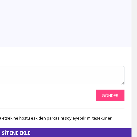
Es Tv
Muz Tv
Mavi Karadeniz Tv
Kanal V
TV Kayseri
Tv 52
Medeniyet Tv
SAT7 Türk
Kanal 23
Tv8 İnt
Bursa Tv
Gonca Tv
Kanal 34
Diyar Tv
GÖNDER
TV 41
Aksu Tv
tvDen
a etsek ne hostu eskiden parcasini soyleyebilir mi tesekurler
Sun Tv
Çiftçi Tv
SİTENE EKLE
Deha Tv