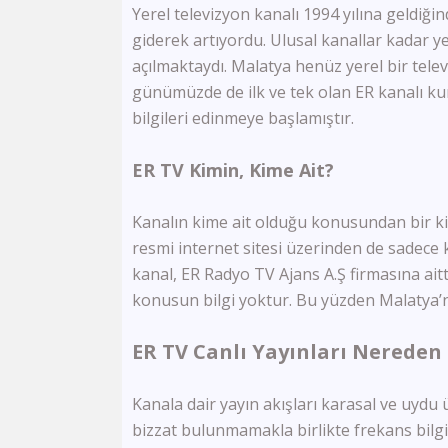
Yerel televizyon kanalı 1994 yılına geldiğ
giderek artıyordu. Ulusal kanallar kadar y
açılmaktaydı. Malatya henüz yerel bir televi
günümüzde de ilk ve tek olan ER kanalı kur
bilgileri edinmeye başlamıştır.
ER TV Kimin, Kime Ait?
Kanalın kime ait olduğu konusundan bir ki
resmi internet sitesi üzerinden de sadece 
kanal, ER Radyo TV Ajans A.Ş firmasına aitt
konusun bilgi yoktur. Bu yüzden Malatya’nı
ER TV Canlı Yayınları Nereden 
Kanala dair yayın akışları karasal ve uydu
bizzat bulunmamakla birlikte frekans bilg