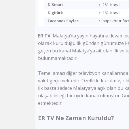
D-Smart
:
261. Kanal
Digitürk
:
182. Kanal
Facebook Sayfası
:
https://tr-tr.f
ER TV
, Malatya’da yayın hayatına devam ed
olarak kurulduğu ilk günden günümüze kad
geçen bu kanal Malatya’ya ait olan ilk ve te
bulunmamaktadır.
Temel amacı diğer televizyon kanallarında o
vakit geçirmektedir. Özellikle kurulmuş ol
İlk başta sadece Malatya’ya açık olan bu 
ulaşabileceği bir uydu kanalı olmuştur. 
etmektedir.
ER TV Ne Zaman Kuruldu?