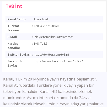
Tv8 İnt
Kanal Sahibi
:
Acun Ilıcalı
Türksat
:
12034 V 27500 5/6
Frekans
E-Mail
:
izleyicitemsilcisi@tv8.com.tr
Kardeş
:
Tv8, Tv8,5
Kanallar
Twitter Sayfası
:
https://twitter.com/tv8int
Facebook
:
https://www.facebook.com/tv8int/
Sayfası
Kanal, 1 Ekim 2014 yılında yayın hayatına başlamıştır.
Kanal Avrupa’daki Türklere yönelik yayın yapan bir
televizyon kanalıdır. Kanalı HD kalitesinde izlemek
mümkündür. Ayrıca internet ortamında da 24 saat
kesintisiz olarak izleyebilirsiniz. Yayınladığı yarışmalar ve