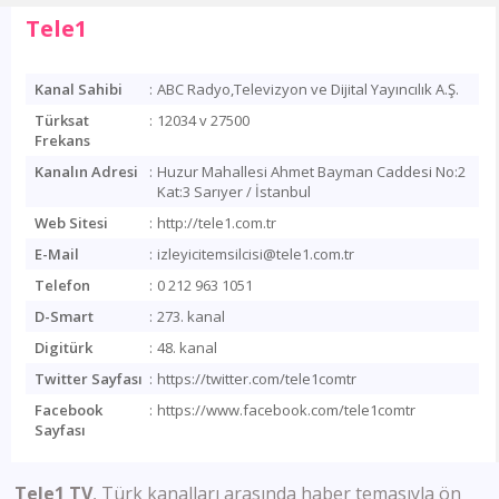
Tele1
Kanal Sahibi
:
ABC Radyo,Televizyon ve Dijital Yayıncılık A.Ş.
Türksat
:
12034 v 27500
Frekans
Kanalın Adresi
:
Huzur Mahallesi Ahmet Bayman Caddesi No:2
Kat:3 Sarıyer / İstanbul
Web Sitesi
:
http://tele1.com.tr
E-Mail
:
izleyicitemsilcisi@tele1.com.tr
Telefon
:
0 212 963 1051
D-Smart
:
273. kanal
Digitürk
:
48. kanal
Twitter Sayfası
:
https://twitter.com/tele1comtr
Facebook
:
https://www.facebook.com/tele1comtr
Sayfası
Tele1 TV
, Türk kanalları arasında haber temasıyla ön