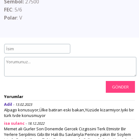
Sembol:
27500
FEC
: 5/6
Polar
: V
GÖNDER
Yorumlar
Adil
- 13.02.2023
Alpago konusuyor,Ülke batiran eski bakan,Yüzüde kizarmiyor.Iyiki bir
türk tvde konusmuyor
isa sulanc
- 18.12.2022
Memet ali Gurler Son Donemde Gercek Cizgissini Terk Etmistir Bir
Yerlere Serpilmis Gibi Bir Hali Bu Savlariyla Perince yakin Bir Soylem