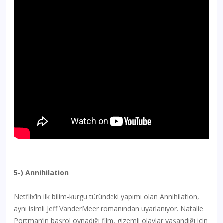
5-) Annihilation
Netflix’in ilk bilim-kurgu türündeki yapımı olan Annihilation,
aynı isimli Jeff VanderMeer romanından uyarlanıyor. Natalie
Portman’ın başrol oynadığı film, gizemli olaylar yaşandığı için