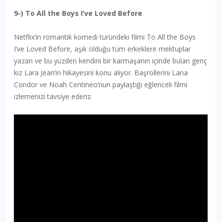
9-) To All the Boys I’ve Loved Before
Netflix’in romantik komedi türündeki filmi To All the Boys
I’ve Loved Before, aşık olduğu tüm erkeklere mektuplar
yazan ve bu yüzden kendini bir karmaşanın içinde bulan genç
kız Lara Jean’in hikayesini konu alıyor. Başrollerini Lana
Condor ve Noah Centineo’nun paylaştığı eğlenceli filmi
izlemenizi tavsiye ederiz.