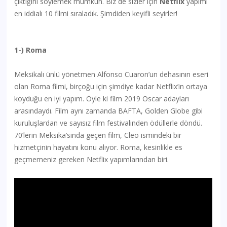
çıktığını söylemek mümkün. Biz de sizler için
Netflix
yapımı
en iddialı 10 filmi sıraladık. Şimdiden keyifli seyirler!
1-) Roma
Meksikalı ünlü yönetmen Alfonso Cuaron’un dehasının eseri
olan Roma filmi, birçoğu için şimdiye kadar Netflix’in ortaya
koyduğu en iyi yapım. Öyle ki film 2019 Oscar adayları
arasındaydı. Film aynı zamanda BAFTA, Golden Globe gibi
kuruluşlardan ve sayısız film festivalinden ödüllerle döndü.
70’lerin Meksika’sında geçen film, Cleo ismindeki bir
hizmetçinin hayatını konu alıyor. Roma, kesinlikle es
geçmemeniz gereken Netflix yapımlarından biri.