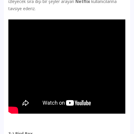
izleyecek sıra dışı bir şeyler arayan
Netflix
kullanıcılarına
tavsiye ederiz.
3-) Bird Box