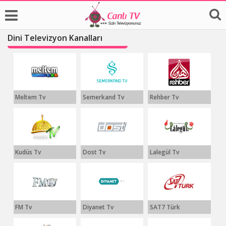
Dini Televizyon Kanalları
Meltem Tv
Semerkand Tv
Rehber Tv
Kudüs Tv
Dost Tv
Lalegül Tv
FM Tv
Diyanet Tv
SAT7 Türk