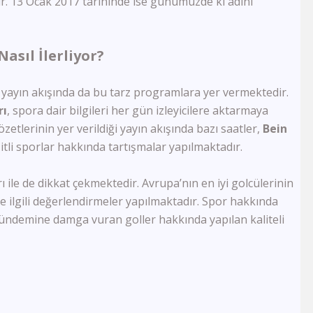
tir. 13 Ocak 2017 tarihinde ise günümüzde ki adını
1 TV Georgia
Ada Tv
Köy Tv
TRT Arapça
asıl İlerliyor?
Smart Spor HD
Govend Tv
, yayın akışında da bu tarz programlara yer vermektedir.
Ronahi Tv
rı
,
spora dair bilgileri her gün izleyicilere aktarmaya
Havin Tv
zetlerinin yer verildiği yayın akışında bazı saatler,
Bein
TRT Kürdi
itli sporlar hakkında tartışmalar yapılmaktadır.
Med Müzik Tv
Kanal B
TRT Türk
 ile de dikkat çekmektedir. Avrupa’nın en iyi golcülerinin
Sim Tv
ile ilgili değerlendirmeler yapılmaktadır. Spor hakkında
TV4
ündemine damga vuran goller hakkında yapılan kaliteli
TV1
Kıbrıs Kanal T
BRTV Karabük
Ton Tv
Uçankuş Tv
Kocaeli Tv