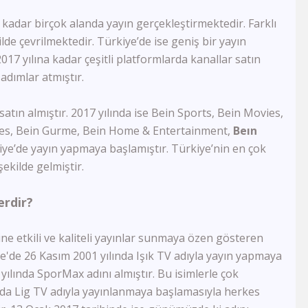
Semerkand Tv
kadar birçok alanda yayın gerçekleştirmektedir. Farklı
Rehber Tv
de çevrilmektedir. Türkiye’de ise geniş bir yayın
Kudüs Tv
17 yılına kadar çeşitli platformlarda kanallar satın
Dost Tv
TV5
 adımlar atmıştır.
Lalegül Tv
Akıllı Tv
atın almıştır. 2017 yılında ise Bein Sports, Bein Movies,
Kanal 42
eries, Bein Gurme, Bein Home & Entertainment,
Beın
Kon Tv
kiye’de yayın yapmaya başlamıştır. Türkiye’nin en çok
TRT Eba Lise
ekilde gelmiştir.
Çay Tv
Kral Tv
erdir?
Kral Pop Tv
Vatan Tv
Dream Türk
 etkili ve kaliteli yayınlar sunmaya özen gösteren
TRT Müzik
kiye'de 26 Kasım 2001 yılında Işık TV adıyla yayın yapmaya
TRT Eba İlkokul
 yılında SporMax adını almıştır. Bu isimlerle çok
Tek Rumeli Tv
nda Lig TV adıyla yayınlanmaya başlamasıyla herkes
TRT Eba Ortaokul