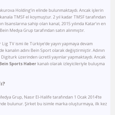
FB Tv
TJK Tv
kurova Holding’in elinde bulunmaktaydı. Ancak işlerin
Tay Tv
 kanala TMSF el koymuştur. 2 yıl kadar TMSF tarafından
CBC Sport
 lisanslarına sahip olan kanal, 2015 yılında Katar’ın en
Sports Tv
Bein Medya Grup tarafından satın alınmıştır.
Tivibu Spor
TRT Çocuk
Cartoon Network
ar Lig TV ismi ile Türkiye’de yayın yapmaya devam
Minika GO
de kanalın adını Bein Sport olarak değiştirmiştir. Adının
Minika Çocuk
 Digiturk üzerinden ücretli yayınlar yapmaktaydı. Ancak
TRT Belgesel
Bein Sports Haber
kanalı olarak izleyicileriyle buluşma
Yaban Tv
TGRT Belgesel
İdman Tv
ı?
Az Tv
Xezer Tv
ATV Azad
 Medya Grup, Nasır El-Halife tarafından 1 Ocak 2014’te
İctimai Tv
de bulunur. Şirket bu isimle marka oluşturmaya, ilk kez
Cem Tv
Meltem Tv