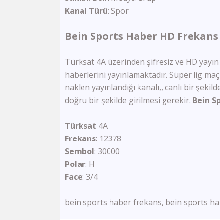
Kanal Türü
:
Spor
Bein Sports Haber HD Frekans B
Türksat 4A üzerinden şifresiz ve HD yayın
haberlerini yayınlamaktadır. Süper lig maç
naklen yayınlandığı kanalı,, canlı bir şekild
doğru bir şekilde girilmesi gerekir.
Bein S
Türksat
4A
Frekans
: 12378
Sembol
: 30000
Polar
: H
Face
: 3/4
bein sports haber frekans, bein sports h