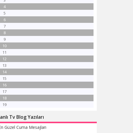
3
4
5
6
7
8
9
10
11
12
13
14
15
16
17
18
19
anlı Tv Blog Yazıları
En Güzel Cuma Mesajları