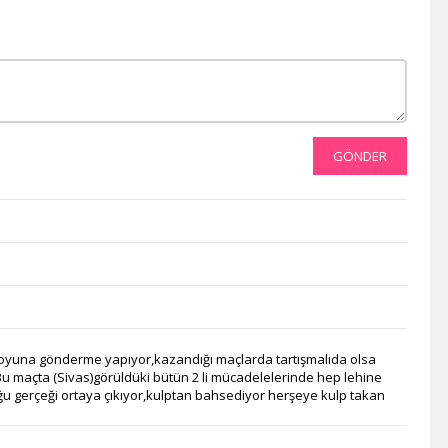
Es Tv
Muz Tv
Mavi Karadeniz Tv
Kanal V
TV Kayseri
Tv 52
Medeniyet Tv
GÖNDER
SAT7 Türk
Kanal 23
Tv8 İnt
Bursa Tv
Gonca Tv
Kanal 34
Diyar Tv
TV 41
Aksu Tv
 boyuna gönderme yapıyor,kazandığı maçlarda tartışmalıda olsa
tvDen
 maçta (Sivas)görüldüki bütün 2 li mücadelelerinde hep lehine
ğu gerçeği ortaya çıkıyor,kulptan bahsediyor herşeye kulp takan
Sun Tv
Çiftçi Tv
Deha Tv