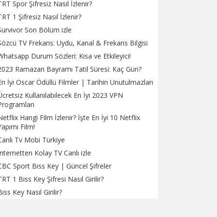
TRT Spor Şifresiz Nasıl İzlenir?
TRT 1 Şifresiz Nasıl İzlenir?
Survivor Son Bölüm izle
Sözcü TV Frekans: Uydu, Kanal & Frekans Bilgisi
Whatsapp Durum Sözleri: Kısa ve Etkileyici!
2023 Ramazan Bayramı Tatil Süresi: Kaç Gün?
En İyi Oscar Ödüllü Filmler | Tarihin Unutulmazları
Ücretsiz Kullanılabilecek En İyi 2023 VPN
Programları
Netflix Hangi Film İzlenir? İşte En İyi 10 Netflix
Yapımı Film!
Canlı Tv Mobi Türkiye
İnternetten Kolay TV Canlı izle
CBC Sport Biss Key | Güncel Şifreler
TRT 1 Biss Key Şifresi Nasıl Girilir?
Biss Key Nasıl Girilir?