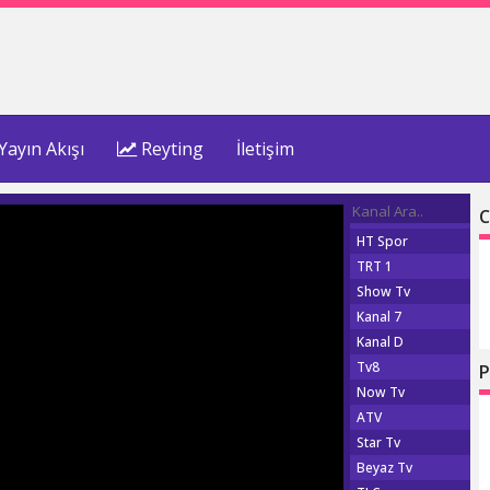
Yayın Akışı
Reyting
İletişim
C
HT Spor
TRT 1
Show Tv
Kanal 7
Kanal D
Tv8
P
Now Tv
ATV
Star Tv
Beyaz Tv