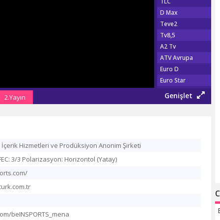
TLC
D Max
Teve2
Tv8,5
A2 Tv
ATV Avrupa
Euro D
Euro Star
Show Türk
Genişlet
2.Yayın
Fox Tv
Show Max
TGRT EU
Şaban Tv
İçerik Hizmetleri ve Prodüksiyon Anonim Şirketi
Tv 360
EC: 3/3 Polarizasyon: Horizontol (Yatay)
TRT Haber
Habertürk Tv
ports.com/
CNN Türk
urk.com.tr
C
Haber Global
A Haber
er.com/beINSPORTS_mena
NTV