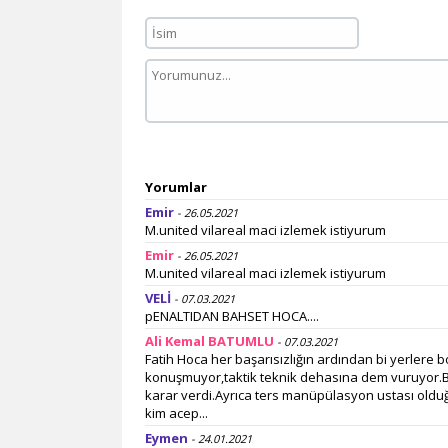
Yorumlar
Emir
- 26.05.2021
M.united vilareal maci izlemek istiyurum
Emir
- 26.05.2021
M.united vilareal maci izlemek istiyurum
VELİ
- 07.03.2021
pENALTIDAN BAHSET HOCA....
Ali Kemal BATUMLU
- 07.03.2021
Fatih Hoca her başarısızlığın ardından bi yerlere
konuşmuyor,taktik teknik dehasına dem vuruyor.Bu
karar verdi.Ayrıca ters manüpülasyon ustası oldu
kim acep...
Eymen
- 24.01.2021