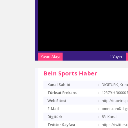
Yayın Akışı
1.Yayın
Bein Sports Haber
Kanal Sahibi
:
DIGITURK, Krea 
Türksat Frekans
:
12379 H 30000 F
Web Sitesi
:
http://tr.beins
E-Mail
:
omer.can@digit
Digitürk
:
83. Kanal
Twitter Sayfası
:
https://twitt