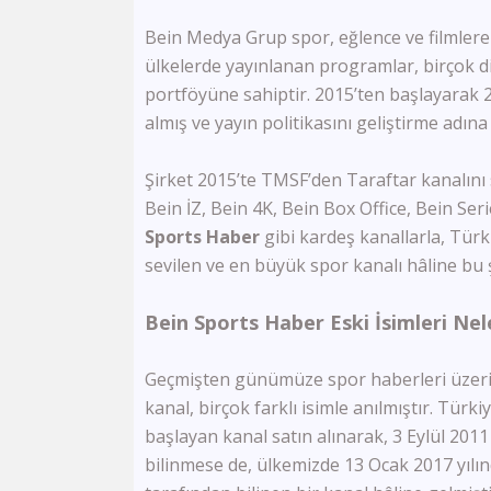
Bein Medya Grup spor, eğlence ve filmlere 
ülkelerde yayınlanan programlar, birçok dil
portföyüne sahiptir. 2015’ten başlayarak 20
almış ve yayın politikasını geliştirme adına
Şirket 2015’te TMSF’den Taraftar kanalını s
Bein İZ, Bein 4K, Bein Box Office, Bein S
Sports Haber
gibi kardeş kanallarla, Tür
sevilen ve en büyük spor kanalı hâline bu ş
Bein Sports Haber Eski İsimleri Nel
Geçmişten günümüze spor haberleri üzerine
kanal, birçok farklı isimle anılmıştır. Tür
başlayan kanal satın alınarak, 3 Eylül 2011
bilinmese de, ülkemizde 13 Ocak 2017 yılı