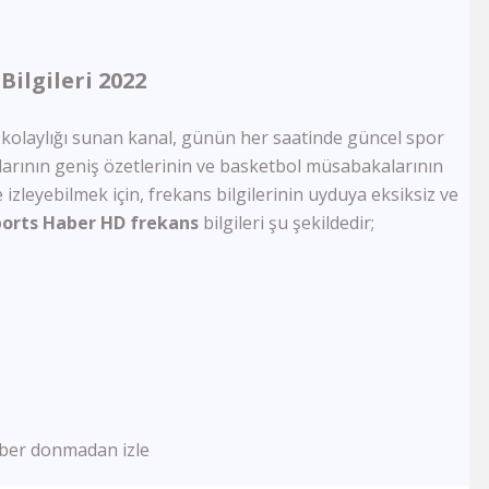
Akit Tv
Kanal 26
Kanal 3
ilgileri 2022
Kanal 68
FM Tv
 kolaylığı sunan kanal, günün her saatinde güncel spor
TRT World
larının geniş özetlerinin ve basketbol müsabakalarının
Ege Türk Tv
e izleyebilmek için, frekans bilgilerinin uyduya eksiksiz ve
TRT Avaz
KNN Tv
ports Haber HD frekans
bilgileri şu şekildedir;
Diyanet Tv
TvEM
Pamukkale Tv
Nasa Tv
Kıbrıs Genç Tv
DRT Denizli
Er Tv
Zarok Tv
Vuslat Tv
aber donmadan izle
Ege Tv