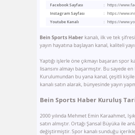
Facebook Sayfası
:
https://www.f
Instagram Sayfası
:
https://www.in
Youtube Kanalı
:
https://www.y
Bein Sports Haber
kanalı, ilk ve tek şifr
yayın hayatına başlayan kanal, kaliteli yay
Yaptığı işlerle öne çıkmayı başaran spor k
lisansını almayı başarmıştır. Bu sayede en b
Kurulumundan bu yana kanal, çeşitli kişil
kanalı satın alarak, bünyesinde yayın yapm
Bein Sports Haber Kuruluş Tar
2000 yılında Mehmet Emin Karaahmet, Işık T
satın almıştır. Ortağı Şansal Büyüka ile an
değiştirmiştir. Spor kanalı sunduğu içerikl