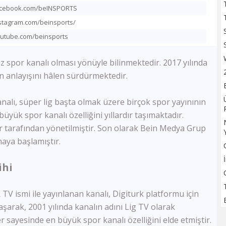
TV100
acebook.com/beINSPORTS
Sözcü TV
stagram.com/beinsports/
Flash Haber
outube.com/beinsports
Halk Tv
Kanal 24
esiz spor kanalı olması yönüyle bilinmektedir. 2017 yılında
Ulusal Kanal
ın anlayışını hâlen sürdürmektedir.
TBMM Tv
Bloomberg HT
A Para
analı, süper lig başta olmak üzere birçok spor yayınının
Tele1
üyük spor kanalı özelliğini yıllardır taşımaktadır.
Ülke Tv
er tarafından yönetilmiştir. Son olarak Bein Medya Grup
KRT Tv
aya başlamıştır.
Bengütürk Tv
TGRT Haber
ihi
TVNET
TRT Spor
V ismi ile yayınlanan kanalı, Digiturk platformu için
A Spor
Bein Sports Haber
laşarak, 2001 yılında kanalın adını Lig TV olarak
GS Tv
er sayesinde en büyük spor kanalı özelliğini elde etmiştir.