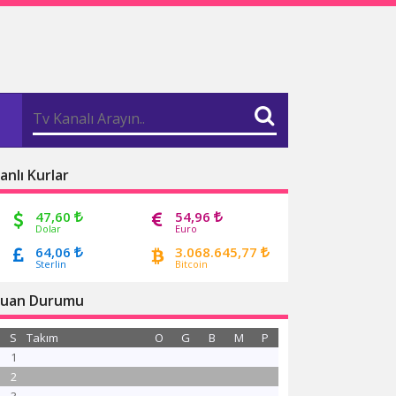
anlı Kurlar
47,60
54,96
Dolar
Euro
64,06
3.068.645,77
Sterlin
Bitcoin
uan Durumu
S
Takım
O
G
B
M
P
1
2