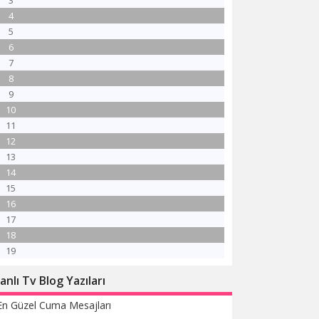
3
4
5
6
7
8
9
10
11
12
13
14
15
16
17
18
19
anlı Tv Blog Yazıları
En Güzel Cuma Mesajları