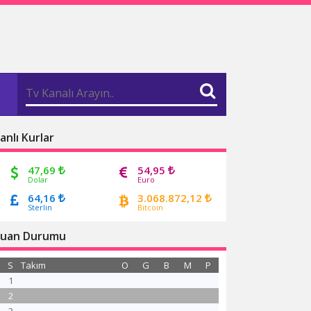
anlı Kurlar
47,69
54,95
Dolar
Euro
64,16
3.068.872,12
Sterlin
Bitcoin
uan Durumu
S
Takım
O
G
B
M
P
1
2