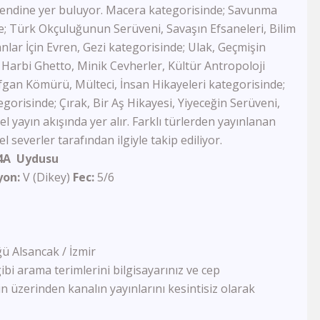
FB Tv
 kendine yer buluyor. Macera kategorisinde; Savunma
TJK Tv
de; Türk Okçuluğunun Serüveni, Savaşın Efsaneleri, Bilim
Tay Tv
anlar İçin Evren, Gezi kategorisinde; Ulak, Geçmişin
CBC Sport
 Harbi Ghetto, Minik Cevherler, Kültür Antropoloji
Sports Tv
gan Kömürü, Mülteci, İnsan Hikayeleri kategorisinde;
Tivibu Spor
orisinde; Çırak, Bir Aş Hikayesi, Yiyeceğin Serüveni,
TRT Çocuk
Cartoon Network
l yayın akışında yer alır. Farklı türlerden yayınlanan
Minika GO
 severler tarafından ilgiyle takip ediliyor.
Minika Çocuk
 4A Uydusu
TRT Belgesel
yon:
V (Dikey)
Fec:
5/6
Yaban Tv
TGRT Belgesel
İdman Tv
Az Tv
Xezer Tv
ü Alsancak / İzmir
ATV Azad
ibi arama terimlerini bilgisayarınız ve cep
İctimai Tv
n üzerinden kanalın yayınlarını kesintisiz olarak
Cem Tv
Meltem Tv