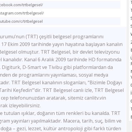
TV100
cebook.com/trtbelgesel/
Sözcü TV
stagram.com/trtbelgesel/
Flash Haber
utube.com/c/trtbelgesel
Halk Tv
Kanal 24
urumu’nun (TRT) çeşitli belgesel programlarını
Ulusal Kanal
r. 17 Ekim 2009 tarihinde yayın hayatına başlayan kanalın
TBMM Tv
Belgesel olmuştur. TRT Belgesel, bir devlet televizyonu
Bloomberg HT
A Para
l kanalıdır. Kanal 6 Aralık 2009 tarihinde HD formatında
Tele1
 Digiturk, D-Smart ve Tivibu gibi platformlardan da
Ülke Tv
nden de programlarını yayınlaması, sosyal medya
KRT Tv
tadır. TRT Belgesel kanalının sloganları, “Bizimle Doğayı
Bengütürk Tv
Tarihi Keşfedin”’dir. TRT Belgesel canlı izle, TRT Belgesel
TGRT Haber
ve cep telefonunuzdan aratarak, sitemiz canlitv.vin
TVNET
ak izleyebilirsiniz.
TRT Spor
ne tutulan ışıklar, doğanın tüm renkleri bu kanalda. TRT
A Spor
Bein Sports Haber
ram yayınları yapılmaktadır. Macera, tarih, suç, bilim ve
GS Tv
 doğa – gezi, lezzet, kültür antropoloji gibi farklı türden