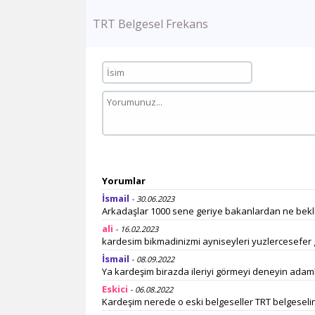
TRT Belgesel Frekans
Yorumlar
İsmail
- 30.06.2023
Arkadaşlar 1000 sene geriye bakanlardan ne bekli
ali
- 16.02.2023
kardesim bikmadinizmi ayniseyleri yuzlercesefer
İsmail
- 08.09.2022
Ya kardeşim birazda ileriyi görmeyi deneyin adam
Eskici
- 06.08.2022
Kardeşim nerede o eski belgeseller TRT belgeselind