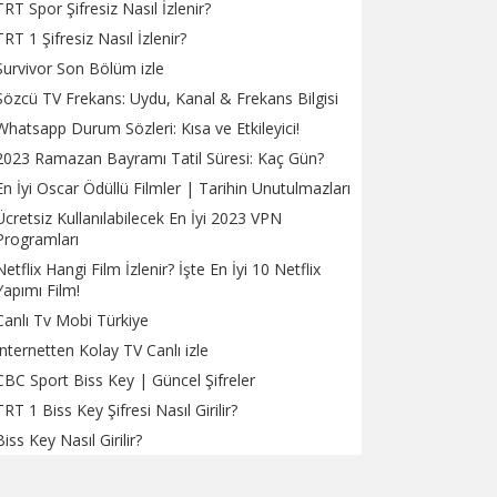
TRT Spor Şifresiz Nasıl İzlenir?
TRT 1 Şifresiz Nasıl İzlenir?
Survivor Son Bölüm izle
Sözcü TV Frekans: Uydu, Kanal & Frekans Bilgisi
Whatsapp Durum Sözleri: Kısa ve Etkileyici!
2023 Ramazan Bayramı Tatil Süresi: Kaç Gün?
En İyi Oscar Ödüllü Filmler | Tarihin Unutulmazları
Ücretsiz Kullanılabilecek En İyi 2023 VPN
Programları
Netflix Hangi Film İzlenir? İşte En İyi 10 Netflix
Yapımı Film!
Canlı Tv Mobi Türkiye
İnternetten Kolay TV Canlı izle
CBC Sport Biss Key | Güncel Şifreler
TRT 1 Biss Key Şifresi Nasıl Girilir?
Biss Key Nasıl Girilir?