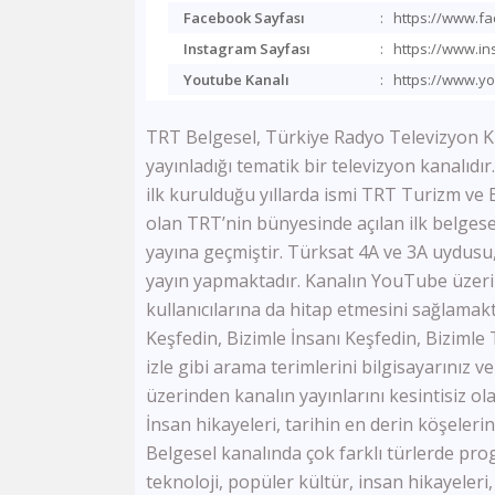
Facebook Sayfası
:
https://www.fa
Instagram Sayfası
:
https://www.in
Youtube Kanalı
:
https://www.yo
TRT Belgesel, Türkiye Radyo Televizyon K
yayınladığı tematik bir televizyon kanalıdı
ilk kurulduğu yıllarda ismi TRT Turizm ve 
olan TRT’nin bünyesinde açılan ilk belgese
yayına geçmiştir. Türksat 4A ve 3A uydusu,
yayın yapmaktadır. Kanalın YouTube üzeri
kullanıcılarına da hitap etmesini sağlamak
Keşfedin, Bizimle İnsanı Keşfedin, Bizimle 
izle gibi arama terimlerini bilgisayarınız 
üzerinden kanalın yayınlarını kesintisiz olar
İnsan hikayeleri, tarihin en derin köşeleri
Belgesel kanalında çok farklı türlerde prog
teknoloji, popüler kültür, insan hikayeleri,