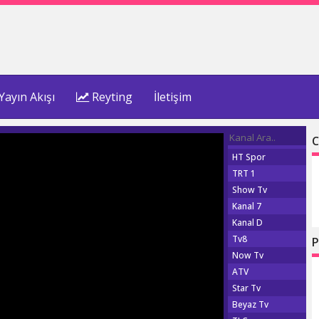
Yayın Akışı
Reyting
İletişim
C
HT Spor
TRT 1
Show Tv
Kanal 7
Kanal D
Tv8
P
Now Tv
ATV
Star Tv
Beyaz Tv