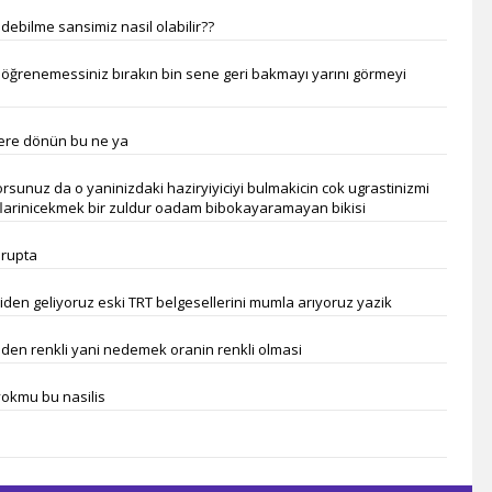
1 TV Georgia
debilme sansimiz nasil olabilir??
Ada Tv
Köy Tv
öğrenemessiniz bırakın bin sene geri bakmayı yarını görmeyi
TRT Arapça
Smart Spor HD
Govend Tv
ere dönün bu ne ya
Ronahi Tv
Havin Tv
rsunuz da o yaninizdaki haziryiyiciyi bulmakicin cok ugrastinizmi
flarinicekmek bir zuldur oadam bibokayaramayan bikisi
TRT Kürdi
Med Müzik Tv
urupta
Kanal B
TRT Türk
iden geliyoruz eski TRT belgesellerini mumla arıyoruz yazik
Sim Tv
TV4
neden renkli yani nedemek oranin renkli olmasi
TV1
Kıbrıs Kanal T
okmu bu nasilis
BRTV Karabük
Ton Tv
Uçankuş Tv
Kocaeli Tv
orum