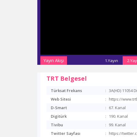
Yayın Akışı
1.Yayın
2.Yay
TRT Belgesel
Türksat Frekans
:
3A(HD) 11054 D
Web Sitesi
:
https://www.trt
D-Smart
:
67. Kanal
Digitürk
:
190. Kanal
Tivibu
:
99. Kanal
Twitter Sayfası
:
https://twitter