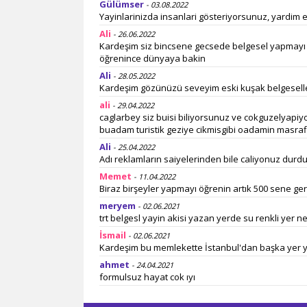
Gülümser
- 03.08.2022
Yayinlarinizda insanlari gösteriyorsunuz, yardim e
Ali
- 26.06.2022
Kardeşim siz bincsene gecsede belgesel yapmayı 
öğrenince dünyaya bakin
Ali
- 28.05.2022
Kardeşim gözünüzü seveyim eski kuşak belgesell
ali
- 29.04.2022
caglarbey siz buisi biliyorsunuz ve cokguzelyapiyo
buadam turistik geziye cikmisgibi oadamin masra
Ali
- 25.04.2022
Adı reklamların saiyelerinden bile caliyonuz durd
Memet
- 11.04.2022
Biraz birşeyler yapmayı öğrenin artık 500 sene ger
meryem
- 02.06.2021
trt belgesl yayin akisi yazan yerde su renkli yer 
İsmail
- 02.06.2021
Kardeşim bu memlekette İstanbul'dan başka yer y
ahmet
- 24.04.2021
formulsuz hayat cok ıyı
fikret
- 25.11.2020
sürekli reklam yükleniyor ve belgelleri izleyemiy