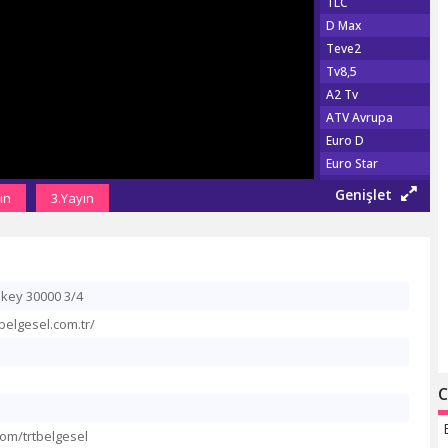
TLC
D Max
Teve2
Tv8,5
A2 Tv
ATV Avrupa
Euro D
Euro Star
Show Türk
Genişlet
ın
3.Yayın
Fox Tv
Show Max
TGRT EU
Şaban Tv
ikey 30000 3/4
Tv 360
belgesel.com.tr/
TRT Haber
Habertürk Tv
CNN Türk
C
Haber Global
A Haber
.com/trtbelgesel
NTV