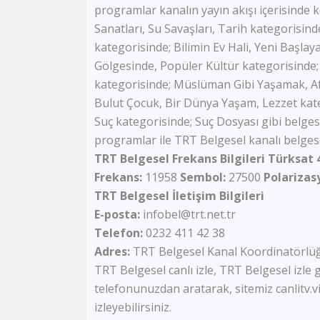
programlar kanalın yayın akışı içerisinde
Sanatları, Su Savaşları, Tarih kategorisin
kategorisinde; Bilimin Ev Hali, Yeni Başlay
Gölgesinde, Popüler Kültür kategorisinde;
kategorisinde; Müslüman Gibi Yaşamak, Af
Bulut Çocuk, Bir Dünya Yaşam, Lezzet kateg
Suç kategorisinde; Suç Dosyası gibi belgese
programlar ile TRT Belgesel kanalı belgesel
TRT Belgesel Frekans Bilgileri Türksat
Frekans:
11958
Sembol:
27500
Polarizas
TRT Belgesel İletişim Bilgileri
E-posta:
infobel@trt.net.tr
Telefon:
0232 411 42 38
Adres:
TRT Belgesel Kanal Koordinatörlüğ
TRT Belgesel canlı izle, TRT Belgesel izle g
telefonunuzdan aratarak, sitemiz canlitv.vi
izleyebilirsiniz.