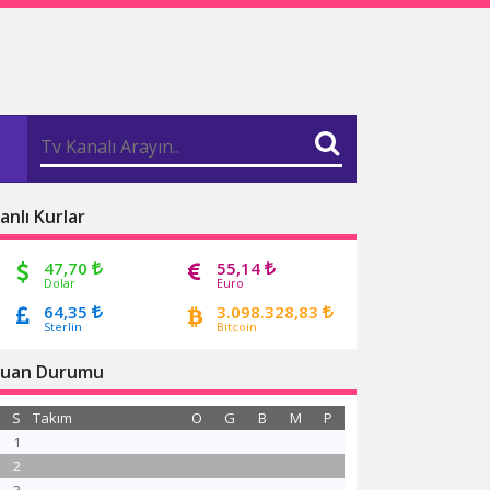
anlı Kurlar
47,70
55,14
Dolar
Euro
64,35
3.098.328,83
Sterlin
Bitcoin
uan Durumu
S
Takım
O
G
B
M
P
1
2