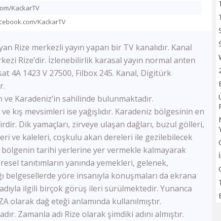
TV100
.com/KackarTV
Sözcü TV
acebook.com/KackarTV
Flash Haber
Halk Tv
yan Rize merkezli yayın yapan bir TV kanalıdır. Kanal
Kanal 24
ezi Rize’dir. İzlenebilirlik karasal yayın normal anten
Ulusal Kanal
sat 4A 1423 V 27500, Filbox 245. Kanal, Digitürk
TBMM Tv
r.
Bloomberg HT
 ve Karadeniz’in sahilinde bulunmaktadır.
A Para
Tele1
ve kış mevsimleri ise yağışlıdır. Karadeniz bölgesinin en
Ülke Tv
rdir. Dik yamaçları, zirveye ulaşan dağları, buzul gölleri,
KRT Tv
eri ve kaleleri, coşkulu akan dereleri ile gezilebilecek
Bengütürk Tv
da bölgenin tarihi yerlerine yer vermekle kalmayarak
TGRT Haber
esel tanıtımların yanında yemekleri, gelenek,
TVNET
ğı belgesellerde yöre insanıyla konuşmaları da ekrana
TRT Spor
adıyla ilgili birçok görüş ileri sürülmektedir. Yunanca
A Spor
A olarak dağ eteği anlamında kullanılmıştır.
Bein Sports Haber
GS Tv
dır. Zamanla adı Rize olarak şimdiki adını almıştır.