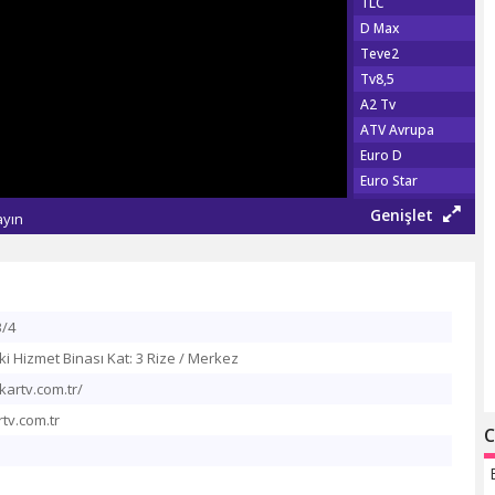
TLC
D Max
Teve2
Tv8,5
A2 Tv
ATV Avrupa
Euro D
Euro Star
Show Türk
Genişlet
ayın
Fox Tv
Show Max
TGRT EU
Şaban Tv
3/4
Tv 360
ki Hizmet Binası Kat: 3 Rize / Merkez
TRT Haber
Habertürk Tv
kartv.com.tr/
CNN Türk
tv.com.tr
C
Haber Global
A Haber
NTV