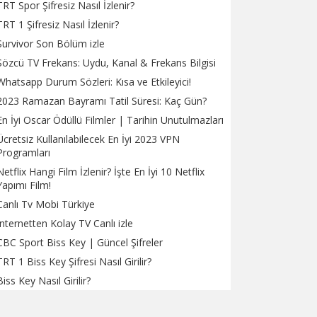
TRT Spor Şifresiz Nasıl İzlenir?
TRT 1 Şifresiz Nasıl İzlenir?
Survivor Son Bölüm izle
Sözcü TV Frekans: Uydu, Kanal & Frekans Bilgisi
Whatsapp Durum Sözleri: Kısa ve Etkileyici!
2023 Ramazan Bayramı Tatil Süresi: Kaç Gün?
En İyi Oscar Ödüllü Filmler | Tarihin Unutulmazları
Ücretsiz Kullanılabilecek En İyi 2023 VPN
Programları
Netflix Hangi Film İzlenir? İşte En İyi 10 Netflix
Yapımı Film!
Canlı Tv Mobi Türkiye
İnternetten Kolay TV Canlı izle
CBC Sport Biss Key | Güncel Şifreler
TRT 1 Biss Key Şifresi Nasıl Girilir?
Biss Key Nasıl Girilir?