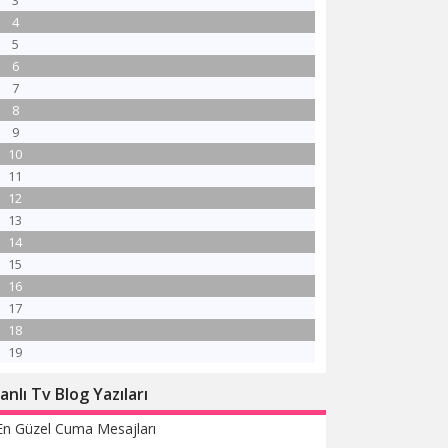
3
4
5
6
7
8
9
10
11
12
13
14
15
16
17
18
19
anlı Tv Blog Yazıları
En Güzel Cuma Mesajları