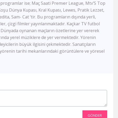
FB Tv
ı programlar ise; Maç Saati Premıer League, Mtv’S Top
TJK Tv
 Koşu Dünya Kupası, Kral Kupası, Lewes, Pratik Lezzet,
Tay Tv
dita, Sam- Cat ‘tir. Bu programların dışında yerli,
CBC Sport
ler, çizgi filmler yayınlanmaktadır. Kaçkar TV futbol
Sports Tv
 Dünyada oynanan maçların özetlerine yer vererek
Tivibu Spor
rında yerel müziklere de yer vermektedir. Yörenin
TRT Çocuk
Cartoon Network
eyicilerin büyük ilgisini çekmektedir. Sanatçıların
Minika GO
de yörenin tarihi mekanlarındaki görüntülere ve yöresel
Minika Çocuk
TRT Belgesel
Yaban Tv
TGRT Belgesel
İdman Tv
Az Tv
Xezer Tv
ATV Azad
İctimai Tv
Cem Tv
GÖNDER
Meltem Tv