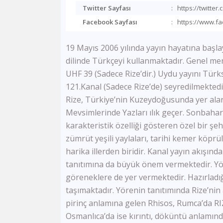
Twitter Sayfası
:
https://twitter
Facebook Sayfası
:
https://www.f
19 Mayıs 2006 yılında yayın hayatına başla
dilinde Türkçeyi kullanmaktadır. Genel merk
UHF 39 (Sadece Rize’dir.) Uydu yayını Türk
121.Kanal (Sadece Rize’de) seyredilmektedi
Rize, Türkiye’nin Kuzeydoğusunda yer alan
Mevsimlerinde Yazları ılık geçer. Sonbahar 
karakteristik özelliği gösteren özel bir şehi
zümrüt yeşili yaylaları, tarihi kemer köprül
harika illerden biridir. Kanal yayın akışın
tanıtımına da büyük önem vermektedir. Yör
göreneklere de yer vermektedir. Hazırladı
taşımaktadır. Yörenin tanıtımında Rize’nin 
pirinç anlamına gelen Rhisos, Rumca’da RIZ
Osmanlıca’da ise kırıntı, döküntü anlamında