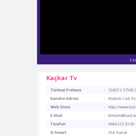
1.Y
Kaçkar Tv
Türksat Frekans
:
12423 V 27500 
Kanalın Adresi
:
Atatürk Cad. Es
Web Sitesi
:
http://www.kac
E-Mail
:
iletisim@kackar
Telefon
:
0464 213 33 00
D-Smart
:
254. Kanal