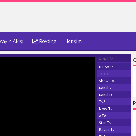
Yayın Akışı
Reyting
İletişim
C
HT Spor
TRT 1
Show Tv
Kanal 7
Kanal D
Tv8
P
Now Tv
ATV
Star Tv
Beyaz Tv