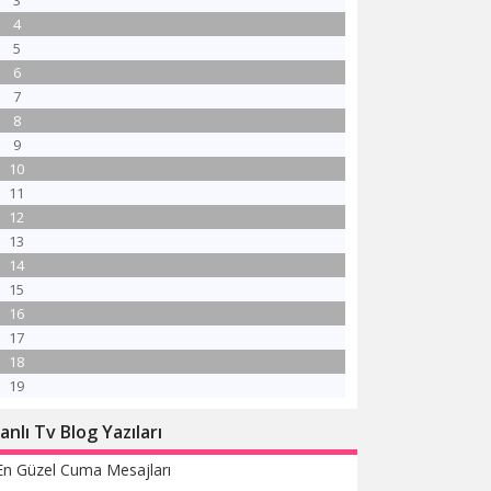
3
4
5
6
7
8
9
10
11
12
13
14
15
16
17
18
19
anlı Tv Blog Yazıları
En Güzel Cuma Mesajları