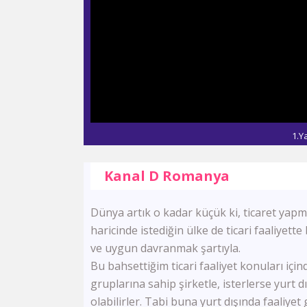
1.Y
Kanal D Romanya
Dünya artık o kadar küçük ki, ticaret yapm
haricinde istediğin ülke de ticari faaliyett
ve uygun davranmak şartıyla.
Bu bahsettiğim ticari faaliyet konuları için
gruplarına sahip şirketle, isterlerse yurt 
olabilirler. Tabi buna yurt dışında faaliye