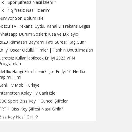
TRT Spor Şifresiz Nasıl İzlenir?
TRT 1 Şifresiz Nasıl İzlenir?
Survivor Son Bölüm izle
Sözcü TV Frekans: Uydu, Kanal & Frekans Bilgisi
Whatsapp Durum Sözleri: Kısa ve Etkileyici!
2023 Ramazan Bayramı Tatil Süresi: Kaç Gün?
En İyi Oscar Ödüllü Filmler | Tarihin Unutulmazları
Ücretsiz Kullanılabilecek En İyi 2023 VPN
Programları
Netflix Hangi Film İzlenir? İşte En İyi 10 Netflix
Yapımı Film!
Canlı Tv Mobi Türkiye
İnternetten Kolay TV Canlı izle
CBC Sport Biss Key | Güncel Şifreler
TRT 1 Biss Key Şifresi Nasıl Girilir?
Biss Key Nasıl Girilir?