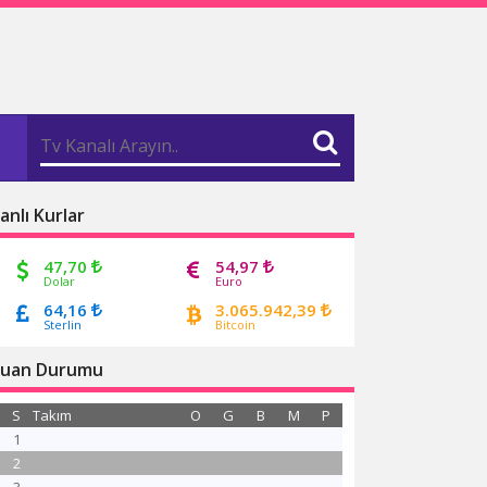
anlı Kurlar
47,70
54,97
Dolar
Euro
64,16
3.065.942,39
Sterlin
Bitcoin
uan Durumu
S
Takım
O
G
B
M
P
1
2