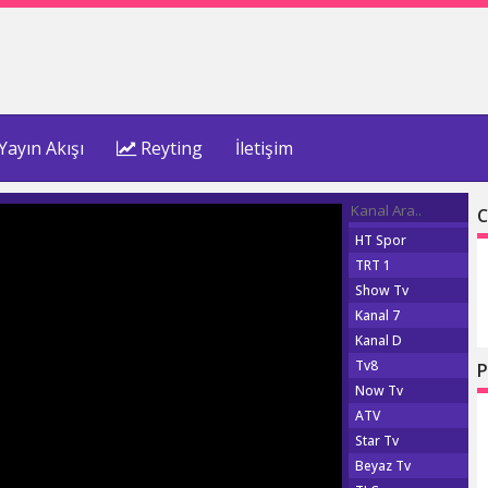
Yayın Akışı
Reyting
İletişim
C
HT Spor
TRT 1
Show Tv
Kanal 7
Kanal D
Tv8
P
Now Tv
ATV
Star Tv
Beyaz Tv