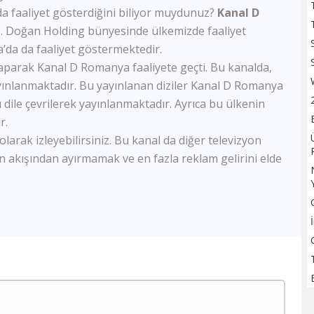
TV100
a faaliyet gösterdiğini biliyor muydunuz?
Kanal D
Sözcü TV
niz. Doğan Holding bünyesinde ülkemizde faaliyet
Flash Haber
da da faaliyet göstermektedir.
Halk Tv
 yaparak Kanal D Romanya faaliyete geçti. Bu kanalda,
Kanal 24
ayınlanmaktadır. Bu yayınlanan diziler Kanal D Romanya
Ulusal Kanal
 dile çevrilerek yayınlanmaktadır. Ayrıca bu ülkenin
TBMM Tv
r.
Bloomberg HT
olarak izleyebilirsiniz. Bu kanal da diğer televizyon
A Para
Tele1
n akışından ayırmamak ve en fazla reklam gelirini elde
Ülke Tv
KRT Tv
Bengütürk Tv
TGRT Haber
TVNET
TRT Spor
A Spor
Bein Sports Haber
GS Tv