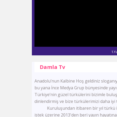
1.Y
Damla Tv
Anadolu’nun Kalbine Hoş geldiniz sloganı
bu yana İnce Medya Grup bünyesinde yayın 
Türkiye’nin güzel türkülerini bizimle bulu
dinlendirmiş ve bize türkülerimizi daha iy
Kuruluşundan itibaren bir yıl türkü il
istek üzerine 2013'den beri yayın hayatın