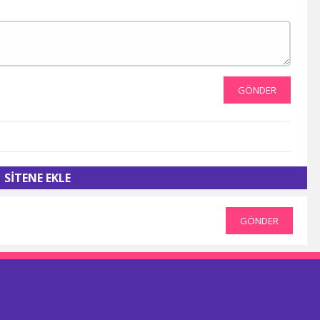
FB Tv
TJK Tv
Tay Tv
CBC Sport
Sports Tv
Tivibu Spor
GÖNDER
TRT Çocuk
Cartoon Network
Minika GO
Minika Çocuk
TRT Belgesel
SİTENE EKLE
Yaban Tv
TGRT Belgesel
İdman Tv
GÖNDER
Az Tv
Xezer Tv
ATV Azad
İctimai Tv
Cem Tv
Meltem Tv