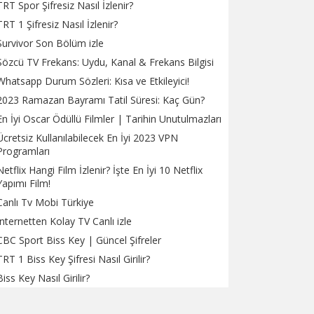
TRT Spor Şifresiz Nasıl İzlenir?
TRT 1 Şifresiz Nasıl İzlenir?
Survivor Son Bölüm izle
Sözcü TV Frekans: Uydu, Kanal & Frekans Bilgisi
Whatsapp Durum Sözleri: Kısa ve Etkileyici!
2023 Ramazan Bayramı Tatil Süresi: Kaç Gün?
En İyi Oscar Ödüllü Filmler | Tarihin Unutulmazları
Ücretsiz Kullanılabilecek En İyi 2023 VPN
Programları
Netflix Hangi Film İzlenir? İşte En İyi 10 Netflix
Yapımı Film!
Canlı Tv Mobi Türkiye
İnternetten Kolay TV Canlı izle
CBC Sport Biss Key | Güncel Şifreler
TRT 1 Biss Key Şifresi Nasıl Girilir?
Biss Key Nasıl Girilir?