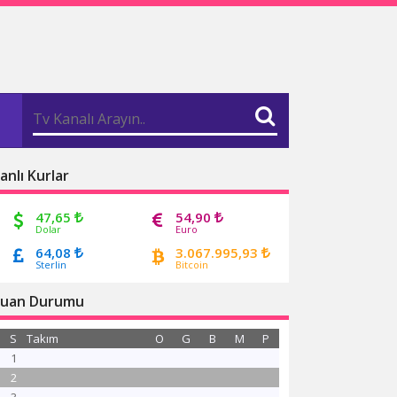
anlı Kurlar
47,65
54,90
Dolar
Euro
64,08
3.067.995,93
Sterlin
Bitcoin
uan Durumu
S
Takım
O
G
B
M
P
1
2