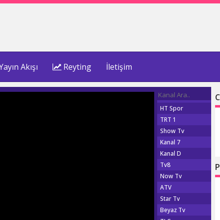
Yayın Akışı
Reyting
İletişim
C
HT Spor
TRT 1
Show Tv
Kanal 7
Kanal D
Tv8
P
Now Tv
ATV
Star Tv
Beyaz Tv