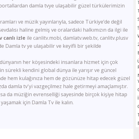
TV100
portallardan damla tvye ulaşabilir güzel türkülerimizin
Sözcü TV
Flash Haber
arı ve müzik yayınlarıyla, sadece Türkiye’de değil
Halk Tv
dalısı haline gelmiş ve oralardaki halkımızın da ilgi ile
Kanal 24
 canlı izle
ile canlitv.mobi, damlatv.web.tv, canlitv.plusv
Ulusal Kanal
lde Damla tv ye ulaşabilir ve keyifli bir şekilde
TBMM Tv
Bloomberg HT
dünyanın her köşesindeki insanlara hizmet için çok
A Para
Tele1
 sürekli kendini global dünya ile yarışır ve güncel
Ülke Tv
de hem kulağınıza hem de gözünüze hitap edecek güzel
KRT Tv
ızda damla tv'yi vazgeçilmez hale getirmeyi amaçlamıştır.
Bengütürk Tv
psa da müziğin evrenselliği sayesinde birçok kişiye hitap
TGRT Haber
 yaşamak için Damla Tv ile kalın.
TVNET
TRT Spor
A Spor
Bein Sports Haber
GS Tv