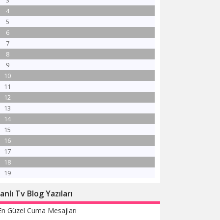
3
4
5
6
7
8
9
10
11
12
13
14
15
16
17
18
19
anlı Tv Blog Yazıları
En Güzel Cuma Mesajları