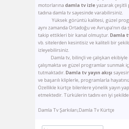
motorlarına
damla tv izle
yazarak çeşitli 
tadına damla tv sayesinde varabilirsiniz.
Yüksek görüntü kalitesi, güzel programl
aynı zamanda Ortadoğu ve Avrupa’nın da sev
takip ettikleri bir kanal olmuştur.
Damla tv
vb. sitelerden kesintisiz ve kaliteli bir şeki
izleyebilirsiniz.
Damla tv, bilinçli ve çalışkan ekibiyle 
çalışmakta ve güzel programlar sunmak için
tutmaktadır.
Damla tv yayın akışı
sayesin
ve başarılı kliplerle, programlarla hayatın
Özellikle kürtçe bilenlere yönelik yayın ya
etmektedir. Türkülerin tadını en iyi şekilde
Damla Tv Şarkıları,Damla Tv Kürtçe