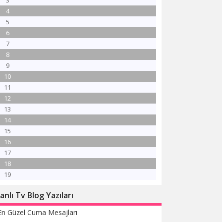
3
4
5
6
7
8
9
10
11
12
13
14
15
16
17
18
19
anlı Tv Blog Yazıları
En Güzel Cuma Mesajları