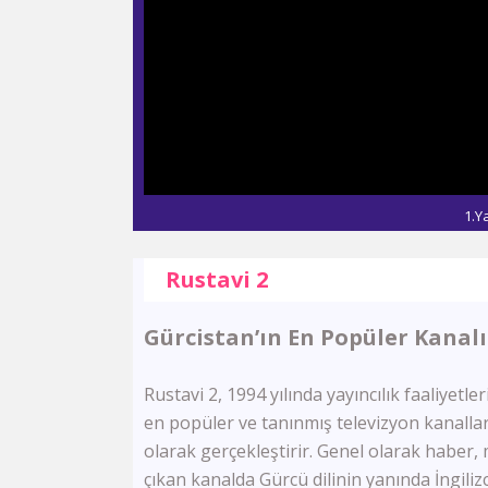
1.Y
Rustavi 2
Gürcistan’ın En Popüler Kanalı
Rustavi 2, 1994 yılında yayıncılık faaliyetl
en popüler ve tanınmış televizyon kanalları
olarak gerçekleştirir. Genel olarak haber, m
çıkan kanalda Gürcü dilinin yanında İngiliz