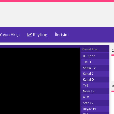
Yayın Akışı
Reyting
İletişim
C
HT Spor
TRT 1
Show Tv
Kanal 7
Kanal D
Tv8
P
Now Tv
ATV
Star Tv
Beyaz Tv