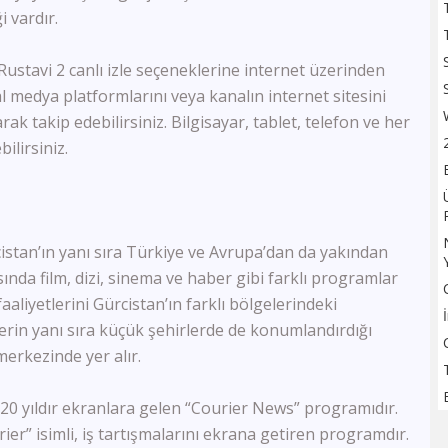
TV100
i vardır.
Sözcü TV
Flash Haber
Rustavi 2 canlı izle seçeneklerine internet üzerinden
Halk Tv
yal medya platformlarını veya kanalın internet sitesini
Kanal 24
ak takip edebilirsiniz. Bilgisayar, tablet, telefon ve her
Ulusal Kanal
bilirsiniz.
TBMM Tv
Bloomberg HT
A Para
Tele1
Ülke Tv
rcistan’ın yanı sıra Türkiye ve Avrupa’dan da yakından
KRT Tv
sında film, dizi, sinema ve haber gibi farklı programlar
Bengütürk Tv
aliyetlerini Gürcistan’ın farklı bölgelerindeki
TGRT Haber
lerin yanı sıra küçük şehirlerde de konumlandırdığı
TVNET
erkezinde yer alır.
TRT Spor
A Spor
20 yıldır ekranlara gelen “Courier News” programıdır.
Bein Sports Haber
GS Tv
rier” isimli, iş tartışmalarını ekrana getiren programdır.