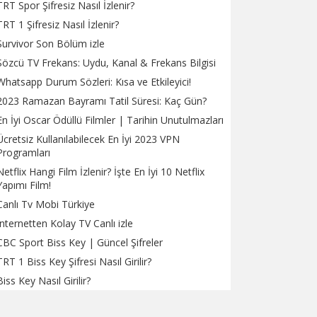
TRT Spor Şifresiz Nasıl İzlenir?
TRT 1 Şifresiz Nasıl İzlenir?
Survivor Son Bölüm izle
Sözcü TV Frekans: Uydu, Kanal & Frekans Bilgisi
Whatsapp Durum Sözleri: Kısa ve Etkileyici!
2023 Ramazan Bayramı Tatil Süresi: Kaç Gün?
En İyi Oscar Ödüllü Filmler | Tarihin Unutulmazları
Ücretsiz Kullanılabilecek En İyi 2023 VPN
Programları
Netflix Hangi Film İzlenir? İşte En İyi 10 Netflix
Yapımı Film!
Canlı Tv Mobi Türkiye
İnternetten Kolay TV Canlı izle
CBC Sport Biss Key | Güncel Şifreler
TRT 1 Biss Key Şifresi Nasıl Girilir?
Biss Key Nasıl Girilir?