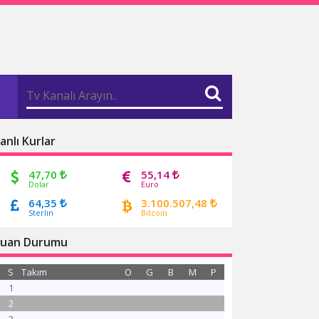
anlı Kurlar
47,70
55,14
Dolar
Euro
64,35
3.100.507,48
Sterlin
Bitcoin
uan Durumu
S
Takım
O
G
B
M
P
1
2