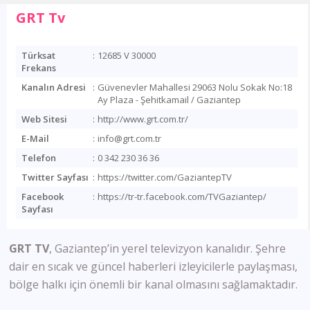
GRT Tv
Türksat
:
12685 V 30000
Frekans
Kanalın Adresi
:
Güvenevler Mahallesi 29063 Nolu Sokak No:18
Ay Plaza - Şehitkamail / Gaziantep
Web Sitesi
:
http://www.grt.com.tr/
E-Mail
:
info@grt.com.tr
Telefon
:
0 342 230 36 36
Twitter Sayfası
:
https://twitter.com/GaziantepTV
Facebook
:
https://tr-tr.facebook.com/TVGaziantep/
Sayfası
GRT
TV
, Gaziantep’in yerel televizyon kanalıdır. Şehre
dair en sıcak ve güncel haberleri izleyicilerle paylaşması,
bölge halkı için önemli bir kanal olmasını sağlamaktadır.