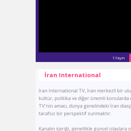
1.Yayın
İran International
İran International TV, İran merkezli bir ulu
kültür, politika ve diğer önemli konularda
TV'nin amacı, dünya genelindeki İran diaspo
tarafsız bir perspektif sunmaktır.
Kanalın içeriği, genellikle güncel olaylara