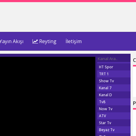
Yayın Akışı
Reyting
İletişim
C
HT Spor
TRT 1
Show Tv
Kanal 7
Kanal D
Tv8
P
Now Tv
ATV
Star Tv
Beyaz Tv