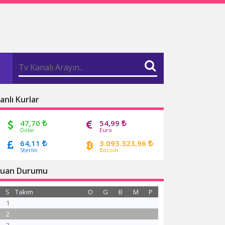
anlı Kurlar
47,70
54,99
Dolar
Euro
64,11
3.093.323,96
Sterlin
Bitcoin
uan Durumu
S
Takım
O
G
B
M
P
1
2