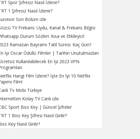
TRT Spor Şifresiz Nasıl İzlenir?
TRT 1 Şifresiz Nasıl İzlenir?
Survivor Son Bölüm izle
Sözcü TV Frekans: Uydu, Kanal & Frekans Bilgisi
Whatsapp Durum Sözleri: Kısa ve Etkileyici!
2023 Ramazan Bayramı Tatil Süresi: Kaç Gün?
En İyi Oscar Ödüllü Filmler | Tarihin Unutulmazları
Ücretsiz Kullanılabilecek En İyi 2023 VPN
Programları
Netflix Hangi Film İzlenir? İşte En İyi 10 Netflix
Yapımı Film!
Canlı Tv Mobi Türkiye
İnternetten Kolay TV Canlı izle
CBC Sport Biss Key | Güncel Şifreler
TRT 1 Biss Key Şifresi Nasıl Girilir?
Biss Key Nasıl Girilir?