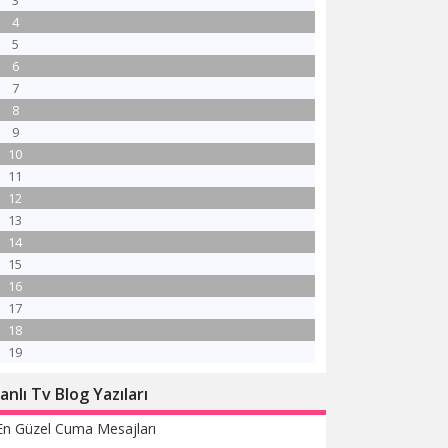
3
4
5
6
7
8
9
10
11
12
13
14
15
16
17
18
19
anlı Tv Blog Yazıları
En Güzel Cuma Mesajları