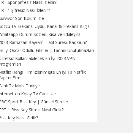
TRT Spor Şifresiz Nasıl İzlenir?
TRT 1 Şifresiz Nasıl İzlenir?
Survivor Son Bölüm izle
Sözcü TV Frekans: Uydu, Kanal & Frekans Bilgisi
Whatsapp Durum Sözleri: Kısa ve Etkileyici!
2023 Ramazan Bayramı Tatil Süresi: Kaç Gün?
En İyi Oscar Ödüllü Filmler | Tarihin Unutulmazları
Ücretsiz Kullanılabilecek En İyi 2023 VPN
Programları
Netflix Hangi Film İzlenir? İşte En İyi 10 Netflix
Yapımı Film!
Canlı Tv Mobi Türkiye
İnternetten Kolay TV Canlı izle
CBC Sport Biss Key | Güncel Şifreler
TRT 1 Biss Key Şifresi Nasıl Girilir?
Biss Key Nasıl Girilir?