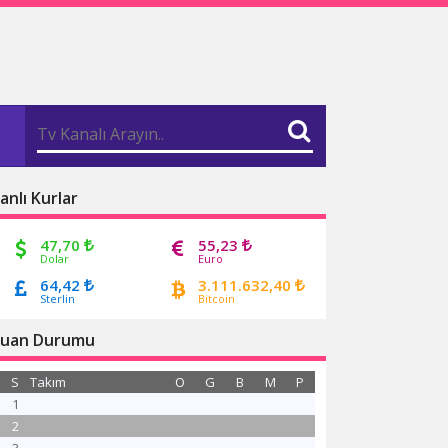
anlı Kurlar
47,70
55,23
Dolar
Euro
64,42
3.111.632,40
Sterlin
Bitcoin
uan Durumu
S
Takım
O
G
B
M
P
1
2