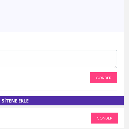
1 TV Georgia
Ada Tv
Köy Tv
TRT Arapça
Smart Spor HD
Govend Tv
Ronahi Tv
Havin Tv
TRT Kürdi
Med Müzik Tv
Kanal B
TRT Türk
GÖNDER
Sim Tv
TV4
TV1
SİTENE EKLE
Kıbrıs Kanal T
BRTV Karabük
Ton Tv
GÖNDER
Uçankuş Tv
Kocaeli Tv