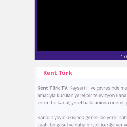
1.Y
Kent Türk
Kent Türk TV
, Kayseri ili ve çevresinde 
amacıyla kurulan yerel bir televizyon kana
veren bu kanal, yerel halkı anında önemli 
Kanalın yayın akışında genellikle yerel hab
saati, belgesel ve daha birçok içeriğe yer 