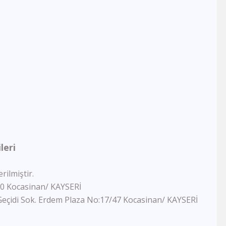
Semerkand Tv
Rehber Tv
Kudüs Tv
Dost Tv
TV5
Lalegül Tv
Akıllı Tv
Kanal 42
Kon Tv
TRT Eba Lise
Çay Tv
Kral Tv
leri
Kral Pop Tv
Vatan Tv
Dream Türk
rilmiştir.
TRT Müzik
90 Kocasinan/ KAYSERİ
TRT Eba İlkokul
eçidi Sok. Erdem Plaza No:17/47 Kocasinan/ KAYSERİ
Tek Rumeli Tv
TRT Eba Ortaokul