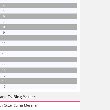
3
4
5
6
7
8
9
10
11
12
13
14
15
16
17
18
19
anlı Tv Blog Yazıları
En Güzel Cuma Mesajları