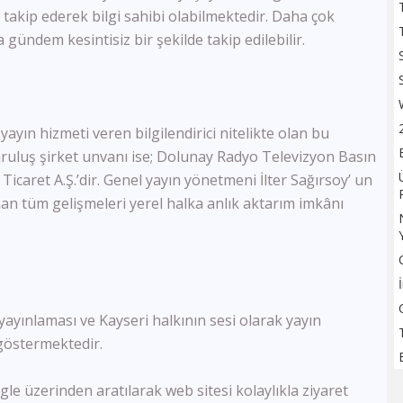
TV100
 takip ederek bilgi sahibi olabilmektedir. Daha çok
Sözcü TV
 gündem kesintisiz bir şekilde takip edilebilir.
Flash Haber
Halk Tv
Kanal 24
Ulusal Kanal
ayın hizmeti veren bilgilendirici nitelikte olan bu
TBMM Tv
Kuruluş şirket unvanı ise; Dolunay Radyo Televizyon Basın
Bloomberg HT
icaret A.Ş.’dir. Genel yayın yönetmeni İlter Sağırsoy’ un
A Para
Tele1
an tüm gelişmeleri yerel halka anlık aktarım imkânı
Ülke Tv
KRT Tv
Bengütürk Tv
TGRT Haber
TVNET
yayınlaması ve Kayseri halkının sesi olarak yayın
TRT Spor
 göstermektedir.
A Spor
Bein Sports Haber
GS Tv
gle üzerinden aratılarak web sitesi kolaylıkla ziyaret