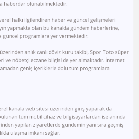
FB Tv
kla haberdar olunabilmektedir.
TJK Tv
Tay Tv
yerel halkı ilgilendiren haber ve güncel gelişmeleri
CBC Sport
yayın yapmakta olan bu kanalda gündem haberlerine,
Sports Tv
 ve güncel programlara yer vermektedir.
Tivibu Spor
TRT Çocuk
Cartoon Network
 üzerinden anlık canlı döviz kuru takibi, Spor Toto süper
Minika GO
i ve nöbetçi eczane bilgisi de yer almaktadır. İnternet
Minika Çocuk
şamadan geniş içeriklerle dolu tüm programlara
TRT Belgesel
Yaban Tv
TGRT Belgesel
İdman Tv
Az Tv
erel kanala web sitesi üzerinden giriş yaparak da
Xezer Tv
ATV Azad
ulunan tüm mobil cihaz ve bilgisayarlardan ise anında
İctimai Tv
rinden yapılan ziyaretlerde gündemin yanı sıra geçmiş
Cem Tv
ıkla ulaşma imkanı sağlar.
Meltem Tv