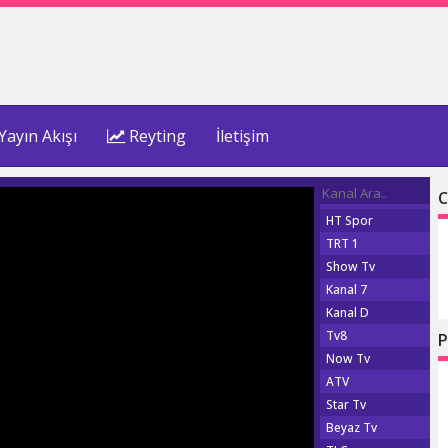
Yayın Akışı
Reyting
İletişim
C
HT Spor
TRT 1
Show Tv
Kanal 7
Kanal D
Tv8
P
Now Tv
ATV
Star Tv
Beyaz Tv