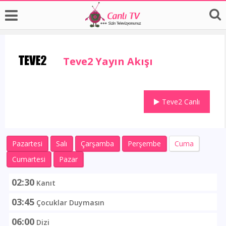
Teve2 Yayın Akışı
Teve2 Canlı
Pazartesi
Salı
Çarşamba
Perşembe
Cuma
Cumartesi
Pazar
02:30
Kanıt
03:45
Çocuklar Duymasın
06:00
Dizi