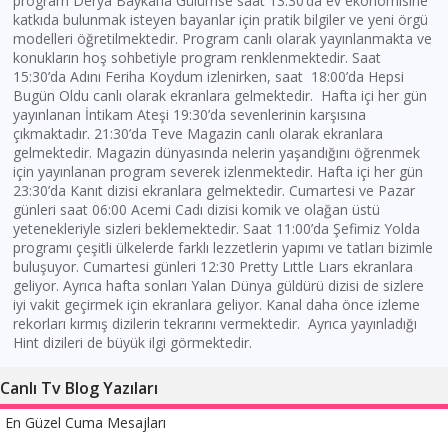
program Derya Baykal’la Gülümse saat 13:30’da ev ekonomisine
katkıda bulunmak isteyen bayanlar için pratik bilgiler ve yeni örgü
modelleri öğretilmektedir. Program canlı olarak yayınlanmakta ve
konukların hoş sohbetiyle program renklenmektedir. Saat
15:30’da Adını Feriha Koydum izlenirken, saat 18:00’da Hepsi
Bugün Oldu canlı olarak ekranlara gelmektedir. Hafta içi her gün
yayınlanan İntikam Ateşi 19:30’da sevenlerinin karşısına
çıkmaktadır. 21:30’da Teve Magazin canlı olarak ekranlara
gelmektedir. Magazin dünyasında nelerin yaşandığını öğrenmek
için yayınlanan program severek izlenmektedir. Hafta içi her gün
23:30’da Kanıt dizisi ekranlara gelmektedir. Cumartesi ve Pazar
günleri saat 06:00 Acemi Cadı dizisi komik ve olağan üstü
yetenekleriyle sizleri beklemektedir. Saat 11:00’da Şefimiz Yolda
programı çeşitli ülkelerde farklı lezzetlerin yapımı ve tatları bizimle
buluşuyor. Cumartesi günleri 12:30 Pretty Lıttle Lıars ekranlara
geliyor. Ayrıca hafta sonları Yalan Dünya güldürü dizisi de sizlere
iyi vakit geçirmek için ekranlara geliyor. Kanal daha önce izleme
rekorları kırmış dizilerin tekrarını vermektedir. Ayrıca yayınladığı
Hint dizileri de büyük ilgi görmektedir.
Canlı Tv Blog Yazıları
En Güzel Cuma Mesajları