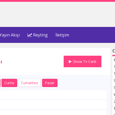
Yayın Akışı
Reyting
İletişim
C
ı
Show Tv Canlı
Cuma
Cumartesi
Pazar