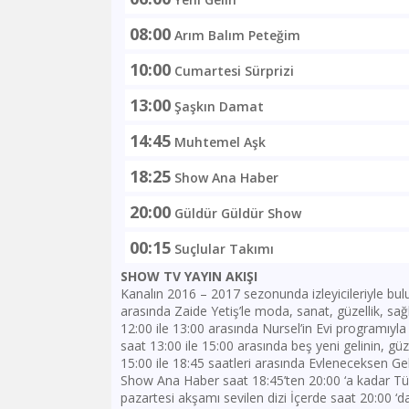
08:00
Arım Balım Peteğim
10:00
Cumartesi Sürprizi
13:00
Şaşkın Damat
14:45
Muhtemel Aşk
18:25
Show Ana Haber
20:00
Güldür Güldür Show
00:15
Suçlular Takımı
SHOW TV YAYIN AKIŞI
Kanalın 2016 – 2017 sezonunda izleyicileriyle bulu
arasında Zaide Yetiş’le moda, sanat, güzellik, sağl
12:00 ile 13:00 arasında Nursel’in Evi programıyla
saat 13:00 ile 15:00 arasında beş yeni gelinin, güzel
15:00 ile 18:45 saatleri arasında Evleneceksen Gel 
Show Ana Haber saat 18:45’ten 20:00 ‘a kadar Tür
pazartesi akşamı sevilen dizi İçerde saat 20:00 ‘d