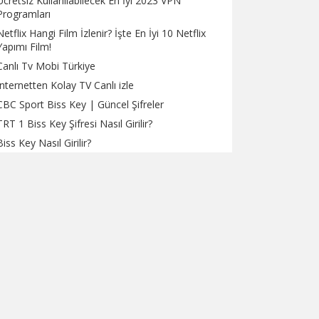
Ücretsiz Kullanılabilecek En İyi 2023 VPN
Programları
Netflix Hangi Film İzlenir? İşte En İyi 10 Netflix
Yapımı Film!
Canlı Tv Mobi Türkiye
İnternetten Kolay TV Canlı izle
CBC Sport Biss Key | Güncel Şifreler
TRT 1 Biss Key Şifresi Nasıl Girilir?
Biss Key Nasıl Girilir?