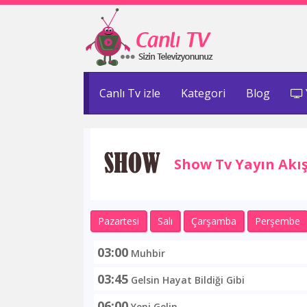
Canlı Tv izle
Kategori
Blog
Show Tv Yayın Akış
Pazartesi
Salı
Çarşamba
Perşembe
03:00
Muhbir
03:45
Gelsin Hayat Bildiği Gibi
06:00
Yeni Gelin