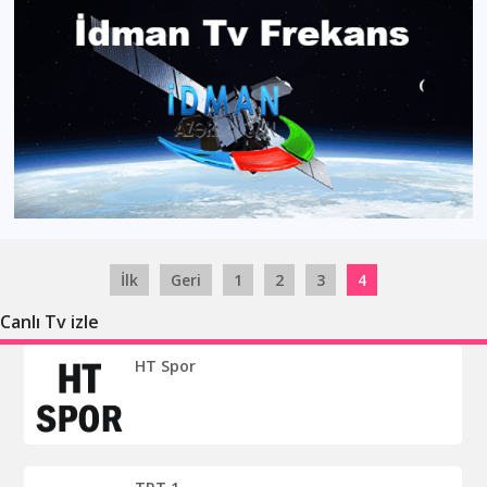
İlk
Geri
1
2
3
4
Canlı Tv izle
HT Spor